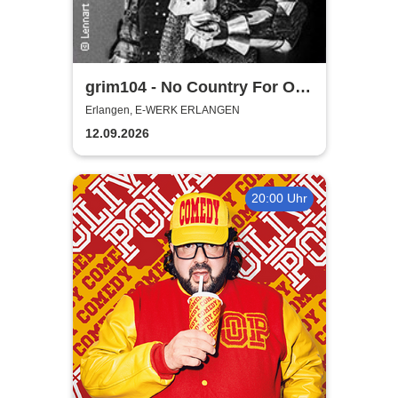
grim104 - No Country For Old
Grim Tour 2026
Erlangen, E-WERK ERLANGEN
12.09.2026
20:00 Uhr