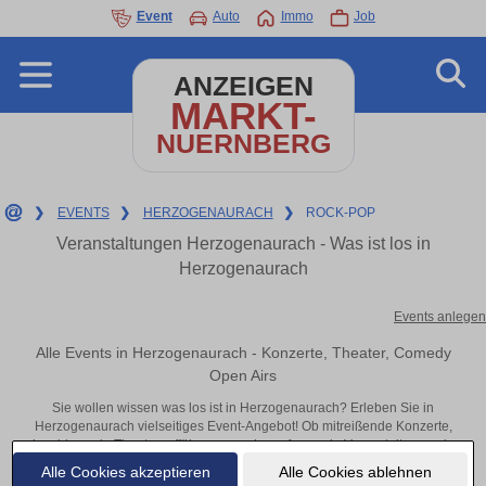
Event
Auto
Immo
Job
ANZEIGEN
MARKT-
NUERNBERG
❯
EVENTS
❯
HERZOGENAURACH
❯
ROCK-POP
Veranstaltungen Herzogenaurach - Was ist los in
Herzogenaurach
Events anlegen
Alle Events in Herzogenaurach - Konzerte, Theater, Comedy
Open Airs
Sie wollen wissen was los ist in Herzogenaurach? Erleben Sie in
Herzogenaurach vielseitiges Event-Angebot! Ob mitreißende Konzerte,
inspirierende Theateraufführungen oder aufregende Veranstaltungen in
Herzogenaurach – hier finden alles im Überblick und Tickets.
Alle Cookies akzeptieren
Alle Cookies ablehnen