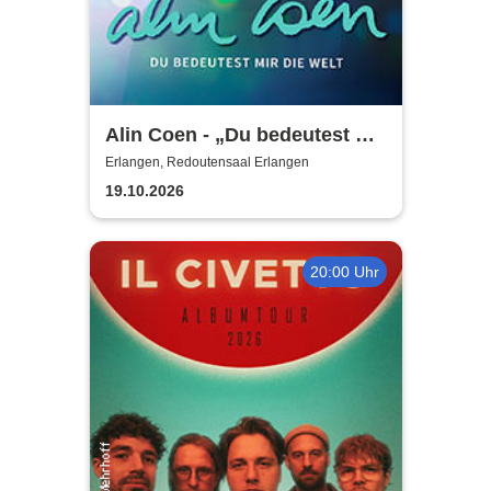
Alin Coen - „Du bedeutest mir
die Welt“-Tour
Erlangen, Redoutensaal Erlangen
19.10.2026
20:00 Uhr