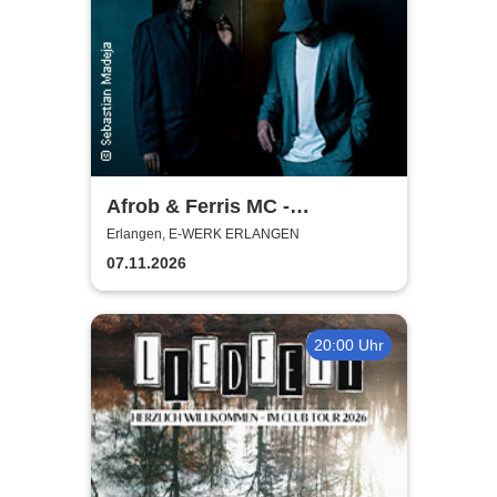
Afrob & Ferris MC -
Reimemonster Tour 2026
Erlangen, E-WERK ERLANGEN
07.11.2026
20:00 Uhr