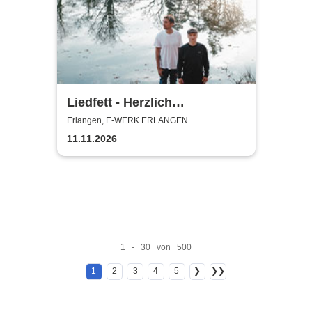
Liedfett - Herzlich
Willkommen - Im Club Tour
Erlangen, E-WERK ERLANGEN
2026
11.11.2026
1 - 30 von 500
1
2
3
4
5
❯
❯❯