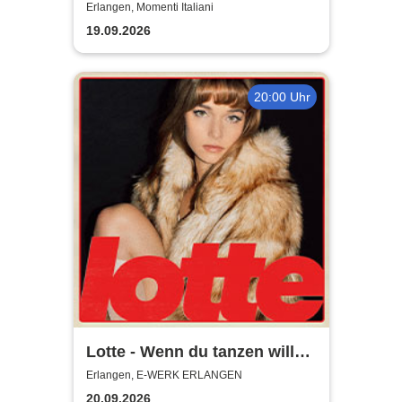
geboren um dich zu lieben!
Erlangen, Momenti Italiani
19.09.2026
20:00 Uhr
Lotte - Wenn du tanzen willst
Tour 2026
Erlangen, E-WERK ERLANGEN
20.09.2026