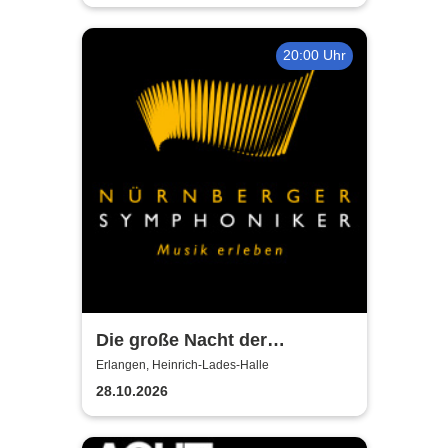
20:00 Uhr
Die große Nacht der
Filmmusik mit den
Erlangen, Heinrich-Lades-Halle
Nürnberger Symphonikern
28.10.2026