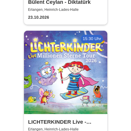
Bülent Ceylan - Diktatürk
Erlangen, Heinrich-Lades-Halle
23.10.2026
15:30 Uhr
LICHTERKINDER Live -
Millionen Sterne Tour 2026
Erlangen, Heinrich-Lades-Halle