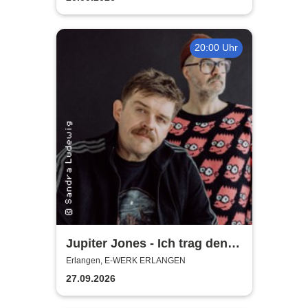
20:00 Uhr
Jupiter Jones - Ich trag den
Sarg, Du trägst was Buntes -
Erlangen, E-WERK ERLANGEN
Tour 2026
27.09.2026