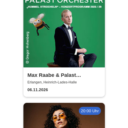
Max Raabe & Palast
Orchester - Hummel
Erlangen, Heinrich-Lades-Halle
streicheln
06.11.2026
20:00 Uhr