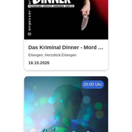
Das Kriminal Dinner - Mord &
Tod - im Gasthof zur
Erlangen, Herzstück Erlangen
Zapfsäule
18.10.2026
20:00 Uhr