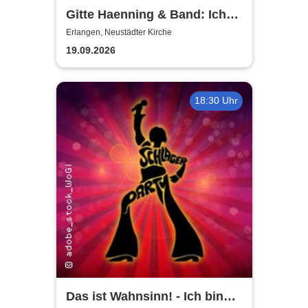
Gitte Haenning & Band: Ich
bin Stark - 80 Jahre Gitte
Erlangen, Neustädter Kirche
Haenning
19.09.2026
18:30 Uhr
Das ist Wahnsinn! - Ich bin