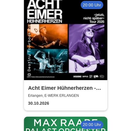
20:00 Uhr
Acht Eimer Hühnerherzen -
jetzt, nicht später - Tour 2026
Erlangen, E-WERK ERLANGEN
30.10.2026
20:00 Uhr