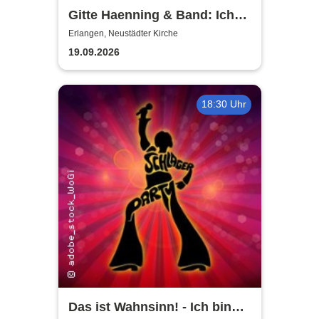
Gitte Haenning & Band: Ich
bin Stark - 80 Jahre Gitte
Erlangen, Neustädter Kirche
Haenning
19.09.2026
18:30 Uhr
Das ist Wahnsinn! - Ich bin