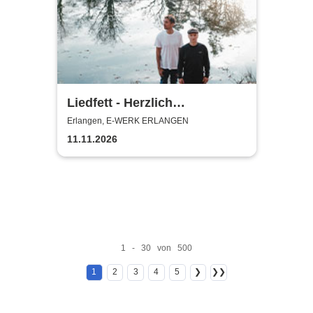
Liedfett - Herzlich
Willkommen - Im Club Tour
Erlangen, E-WERK ERLANGEN
2026
11.11.2026
1 - 30 von 500
1
2
3
4
5
❯
❯❯