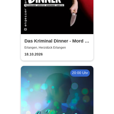
Das Kriminal Dinner - Mord &
Tod - im Gasthof zur
Erlangen, Herzstück Erlangen
Zapfsäule
18.10.2026
20:00 Uhr