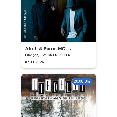
Afrob & Ferris MC -
Reimemonster Tour 2026
Erlangen, E-WERK ERLANGEN
07.11.2026
20:00 Uhr