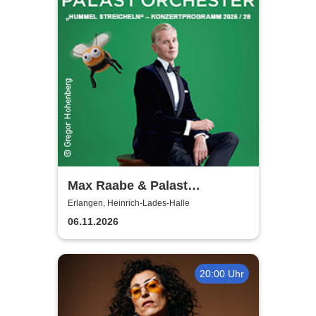
Max Raabe & Palast
Orchester - Hummel
Erlangen, Heinrich-Lades-Halle
streicheln
06.11.2026
20:00 Uhr