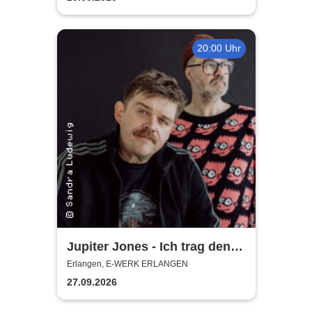
20:00 Uhr
Jupiter Jones - Ich trag den
Sarg, Du trägst was Buntes -
Erlangen, E-WERK ERLANGEN
Tour 2026
27.09.2026