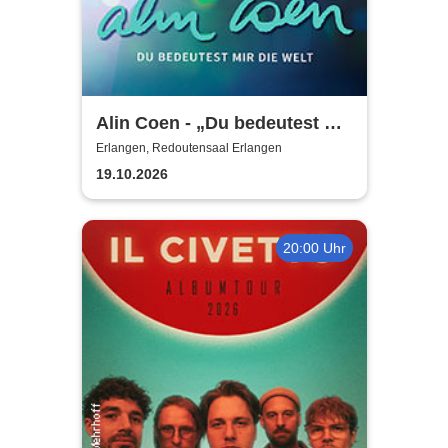
Alin Coen - „Du bedeutest mir
die Welt“-Tour
Erlangen, Redoutensaal Erlangen
19.10.2026
20:00 Uhr