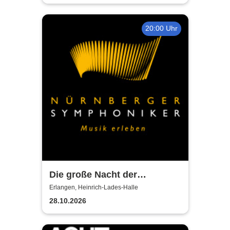
20:00 Uhr
Die große Nacht der
Filmmusik mit den
Erlangen, Heinrich-Lades-Halle
Nürnberger Symphonikern
28.10.2026