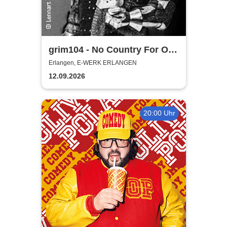
grim104 - No Country For Old
Grim Tour 2026
Erlangen, E-WERK ERLANGEN
12.09.2026
20:00 Uhr