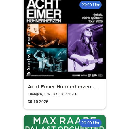
20:00 Uhr
Acht Eimer Hühnerherzen -
jetzt, nicht später - Tour 2026
Erlangen, E-WERK ERLANGEN
30.10.2026
20:00 Uhr