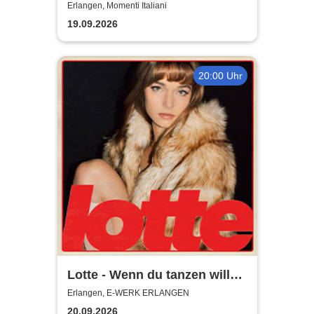
geboren um dich zu lieben!
Erlangen, Momenti Italiani
19.09.2026
20:00 Uhr
Lotte - Wenn du tanzen willst
Tour 2026
Erlangen, E-WERK ERLANGEN
20.09.2026