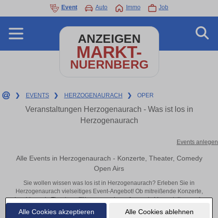
Event
Auto
Immo
Job
ANZEIGEN
MARKT-
NUERNBERG
❯
EVENTS
❯
HERZOGENAURACH
❯
OPER
Veranstaltungen Herzogenaurach - Was ist los in
Herzogenaurach
Events anlegen
Alle Events in Herzogenaurach - Konzerte, Theater, Comedy
Open Airs
Sie wollen wissen was los ist in Herzogenaurach? Erleben Sie in
Herzogenaurach vielseitiges Event-Angebot! Ob mitreißende Konzerte,
inspirierende Theateraufführungen oder aufregende Veranstaltungen in
Herzogenaurach – hier finden alles im Überblick und Tickets.
Alle Cookies akzeptieren
Alle Cookies ablehnen