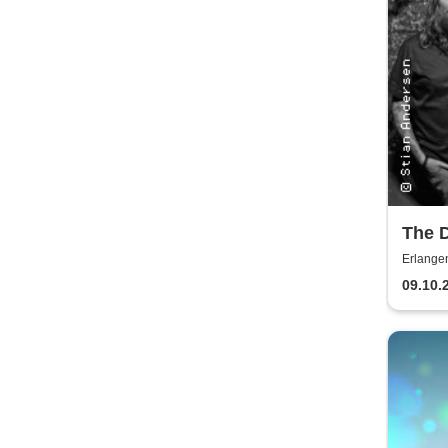
The D
Blue
Erlang
09.10.