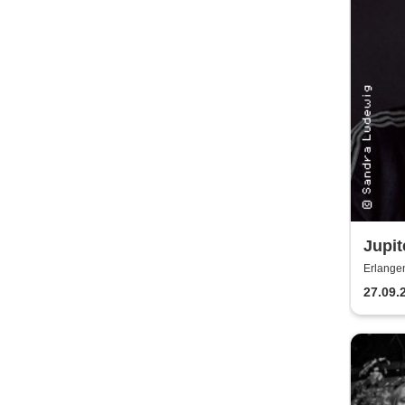
Jupit
Sarg,
Erlang
Tour
27.09.