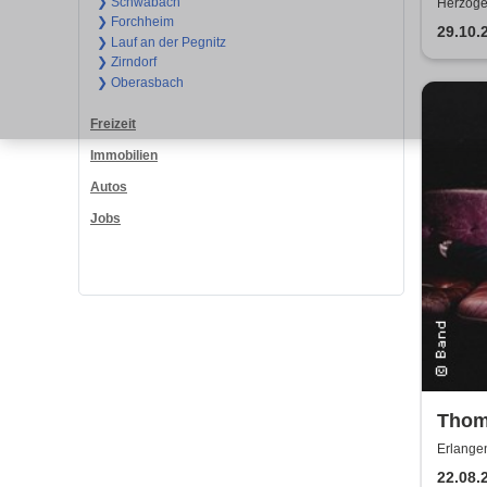
❯ Schwabach
Herzoge
❯ Forchheim
Herzoge
29.10.
❯ Lauf an der Pegnitz
❯ Zirndorf
❯ Oberasbach
Freizeit
Immobilien
Autos
Jobs
Thom
Neoc
Erlang
22.08.