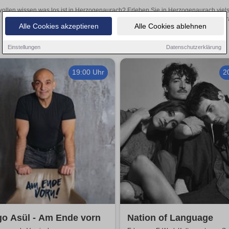
wollen wissen was los ist in Herzogenaurach? Erleben Sie in Herzogenaurach viels
Theateraufführungen oder aufregende Veranstaltungen in Herzogenaurach
Alle Cookies akzeptieren
Alle Cookies ablehnen
Einstellungen
Datenschutzerklärung
19:00 Uhr
2
go Asül - Am Ende vorn
Nation of Language