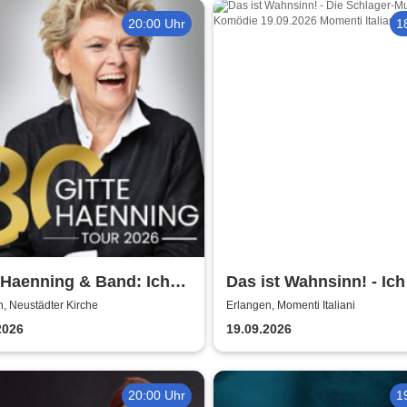
20:00 Uhr
1
 Haenning & Band: Ich
Das ist Wahnsinn! - Ich
tark - 80 Jahre Gitte
geboren um dich zu lie
, Neustädter Kirche
Erlangen, Momenti Italiani
ning
2026
19.09.2026
20:00 Uhr
1