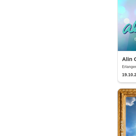
Alin 
die W
Erlange
19.10.