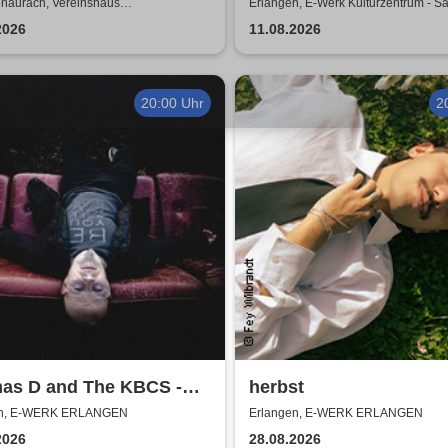
naurach, Vereinshaus
Erlangen, E-Werk Kulturzentrum - Sa
naurach
2026
11.08.2026
20:00 Uhr
2
as D and The KBCS -
herbst
ortex Tour 2026
en, E-WERK ERLANGEN
Erlangen, E-WERK ERLANGEN
2026
28.08.2026