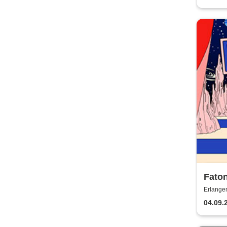
Fato
TOUR
Erlang
04.09.