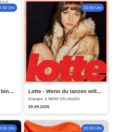
8:30 Uhr
20:00 Uhr
 bin
Lotte - Wenn du tanzen willst
ben!
Tour 2026
Erlangen, E-WERK ERLANGEN
20.09.2026
9:00 Uhr
20:00 Uhr