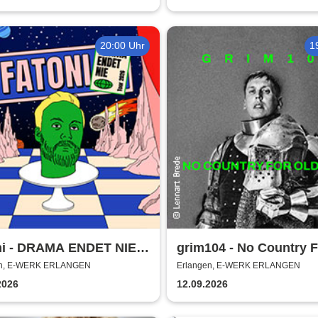
20:00 Uhr
1
ni - DRAMA ENDET NIE
grim104 - No Country F
 2026
Grim Tour 2026
en, E-WERK ERLANGEN
Erlangen, E-WERK ERLANGEN
2026
12.09.2026