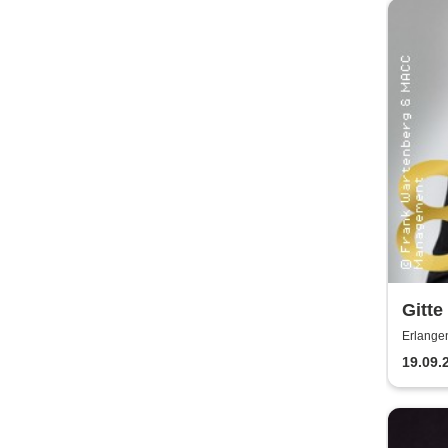
Gitte
bin S
Erlangen
Haen
19.09.