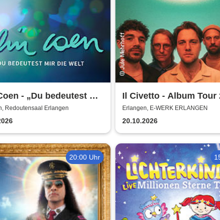
Coen - „Du bedeutest mir
Il Civetto - Album Tour
elt“-Tour
n, Redoutensaal Erlangen
Erlangen, E-WERK ERLANGEN
2026
20.10.2026
20:00 Uhr
1