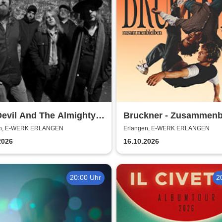
evil And The Almighty
Bruckner - Zusammenb
s
TOUR - 2026
en, E-WERK ERLANGEN
Erlangen, E-WERK ERLANGEN
2026
16.10.2026
20:00 Uhr
2