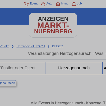
Event
Auto
Immo
Job
ANZEIGEN
MARKT-
NUERNBERG
VENTS
❯
HERZOGENAURACH
❯
KINDER
Veranstaltungen Herzogenaurach - Was i
×
genaurach
Alle Events in Herzogenaurach - Konzerte, 