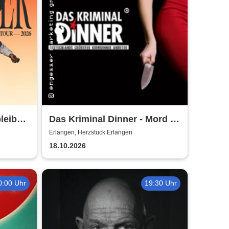
leiben
Das Kriminal Dinner - Mord &
Tod - im Gasthof zur
Erlangen, Herzstück Erlangen
Zapfsäule
18.10.2026
0:00 Uhr
19:30 Uhr