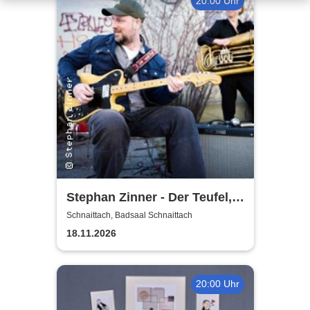
20:00 Uhr
Stephan Zinner - Der Teufel,
das Mädchen, der Blues und
Schnaittach, Badsaal Schnaittach
ich
18.11.2026
20:00 Uhr