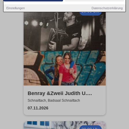
Einstellungen
Datenschutzerklärung
20:00 Uhr
Benray &Zweii Judith U.
Miriam Geissler | Tradition,
Schnaittach, Badsaal Schnaittach
Schlager und Pop
07.11.2026