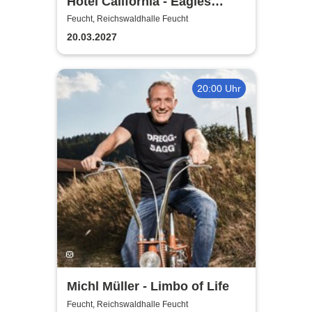
Hotel California - Eagles
Tribute
Feucht, Reichswaldhalle Feucht
20.03.2027
20:00 Uhr
Michl Müller - Limbo of Life
Feucht, Reichswaldhalle Feucht