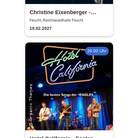
Christine Eixenberger -
Vorpremiere
Feucht, Reichswaldhalle Feucht
19.02.2027
20:00 Uhr