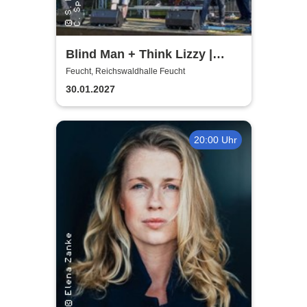
Blind Man + Think Lizzy |
Tribute - Whitesnake + Thin
Feucht, Reichswaldhalle Feucht
Lizzy
30.01.2027
20:00 Uhr