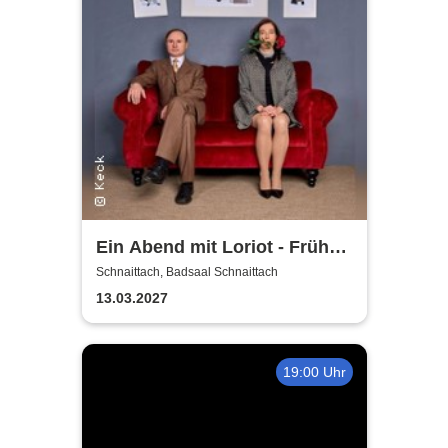
Ein Abend mit Loriot - Früher
war mehr Lametta
Schnaittach, Badsaal Schnaittach
13.03.2027
19:00 Uhr