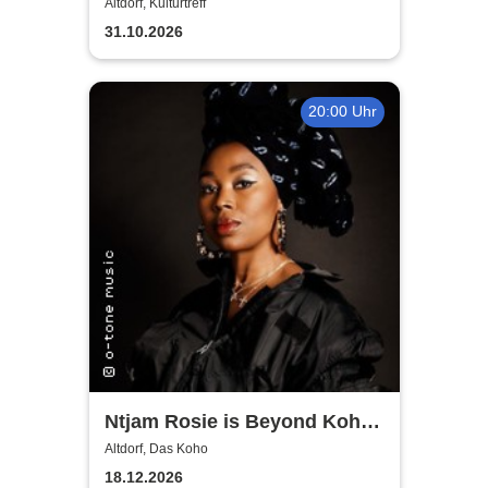
du wen brauchst, ruf mich
Altdorf, Kulturtreff
nicht an
31.10.2026
20:00 Uhr
Ntjam Rosie is Beyond Koho
Altdorf
Altdorf, Das Koho
18.12.2026