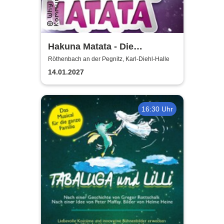
Hakuna Matata - Die
einzigartige große
Röthenbach an der Pegnitz, Karl-Diehl-Halle
Kindermusical-Gala
14.01.2027
16:30 Uhr