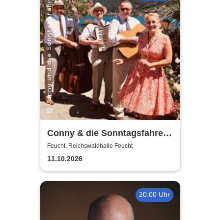
Conny & die Sonntagsfahrer -
Musik liegt in der Luft
Feucht, Reichswaldhalle Feucht
11.10.2026
20:00 Uhr