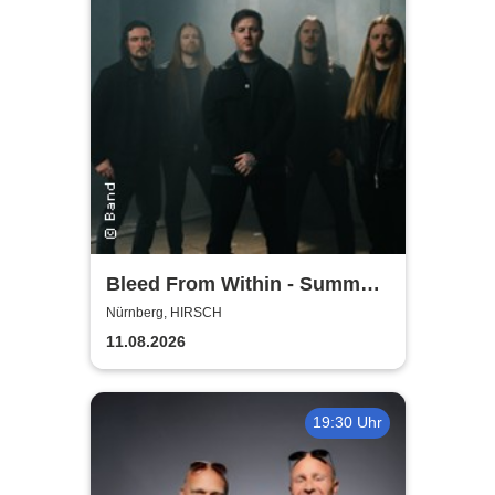
Bleed From Within - Summer
2026
Nürnberg, HIRSCH
11.08.2026
19:30 Uhr