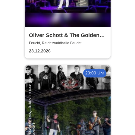
Oliver Schott & The Golden
Gospel Choir |Gospel &
Feucht, Reichswaldhalle Feucht
Weihnachtskonzert
23.12.2026
20:00 Uhr