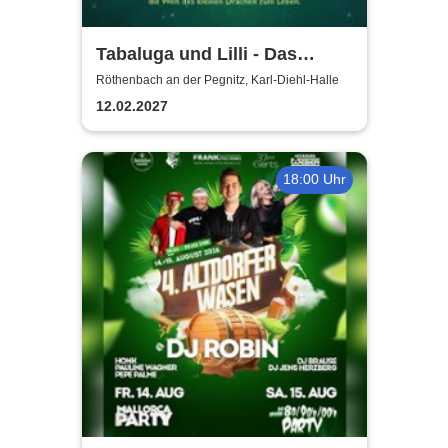
Tabaluga und Lilli - Das
drachenstarke Musical für die
Röthenbach an der Pegnitz, Karl-Diehl-Halle
ganze Familie
12.02.2027
18:00 Uhr