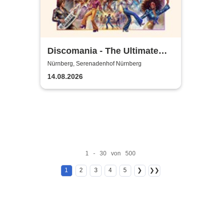
Discomania - The Ultimate
70s & 80s Live Show
Nürnberg, Serenadenhof Nürnberg
14.08.2026
1 - 30 von 500
1
2
3
4
5
❯
❯❯