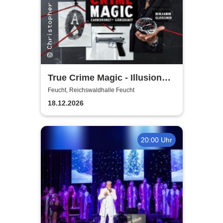
True Crime Magic - Illusion
trifft auf harte Realität /
Feucht, Reichswaldhalle Feucht
Christopher Köhler und
18.12.2026
Benjamin Gleissner
20:00 Uhr