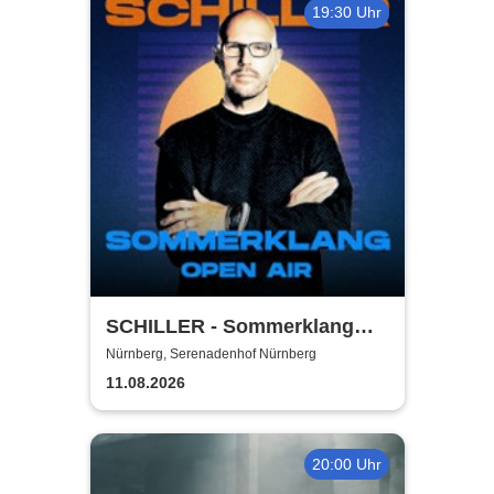
19:30 Uhr
SCHILLER - Sommerklang
2026
Nürnberg, Serenadenhof Nürnberg
11.08.2026
20:00 Uhr