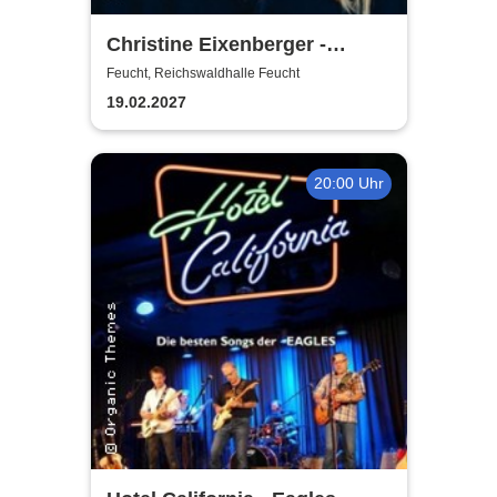
Christine Eixenberger -
Vorpremiere
Feucht, Reichswaldhalle Feucht
19.02.2027
20:00 Uhr