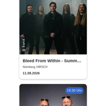
Bleed From Within - Summer
2026
Nürnberg, HIRSCH
11.08.2026
19:30 Uhr