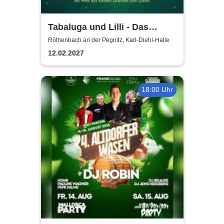
Tabaluga und Lilli - Das
drachenstarke Musical für die
Röthenbach an der Pegnitz, Karl-Diehl-Halle
ganze Familie
12.02.2027
18:00 Uhr