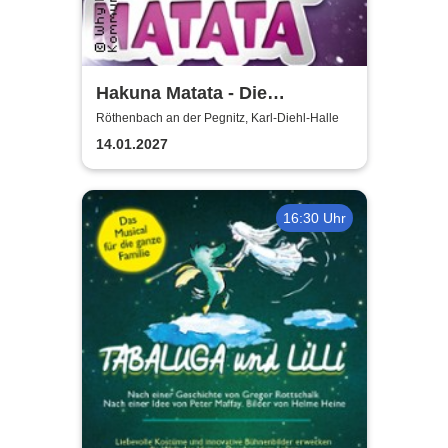
Hakuna Matata - Die
einzigartige große
Röthenbach an der Pegnitz, Karl-Diehl-Halle
Kindermusical-Gala
14.01.2027
16:30 Uhr