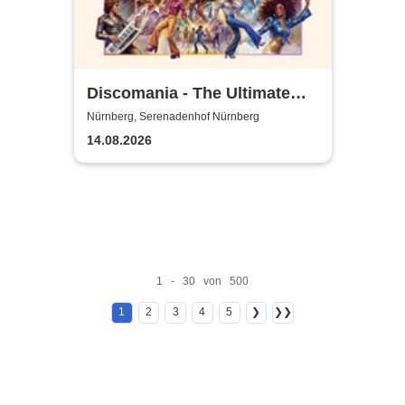
Discomania - The Ultimate
70s & 80s Live Show
Nürnberg, Serenadenhof Nürnberg
14.08.2026
1 - 30 von 500
1
2
3
4
5
❯
❯❯