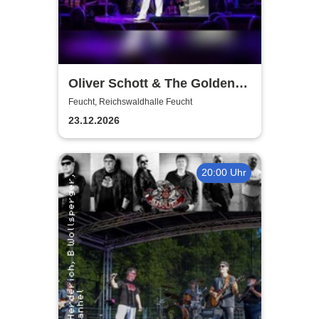
Oliver Schott & The Golden
Gospel Choir |Gospel &
Feucht, Reichswaldhalle Feucht
Weihnachtskonzert
23.12.2026
20:00 Uhr