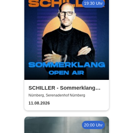
19:30 Uhr
SCHILLER - Sommerklang
2026
Nürnberg, Serenadenhof Nürnberg
11.08.2026
20:00 Uhr