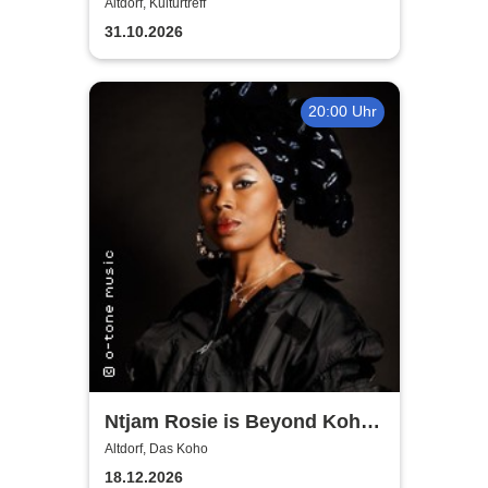
du wen brauchst, ruf mich
Altdorf, Kulturtreff
nicht an
31.10.2026
20:00 Uhr
Ntjam Rosie is Beyond Koho
Altdorf
Altdorf, Das Koho
18.12.2026