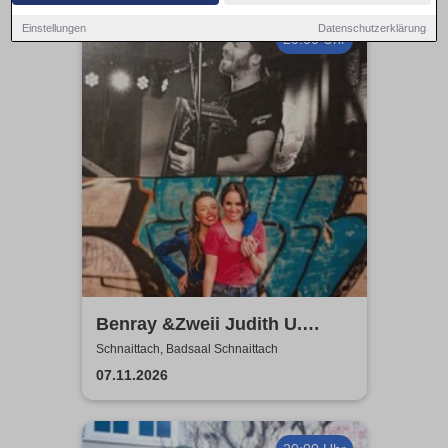
Einstellungen
Datenschutzerklärung
20:00 Uhr
Benray &Zweii Judith U.
Miriam Geissler | Tradition,
Schnaittach, Badsaal Schnaittach
Schlager und Pop
07.11.2026