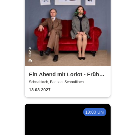
Ein Abend mit Loriot - Früher
war mehr Lametta
Schnaittach, Badsaal Schnaittach
13.03.2027
19:00 Uhr