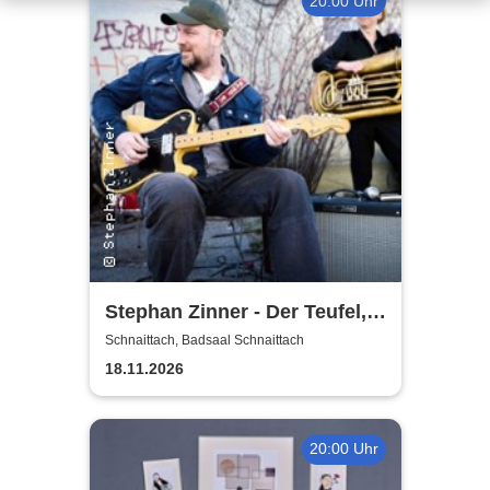
20:00 Uhr
Stephan Zinner - Der Teufel,
das Mädchen, der Blues und
Schnaittach, Badsaal Schnaittach
ich
18.11.2026
20:00 Uhr