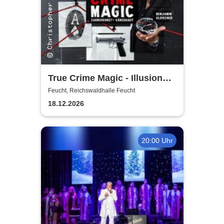
True Crime Magic - Illusion
trifft auf harte Realität /
Feucht, Reichswaldhalle Feucht
Christopher Köhler und
18.12.2026
Benjamin Gleissner
20:00 Uhr