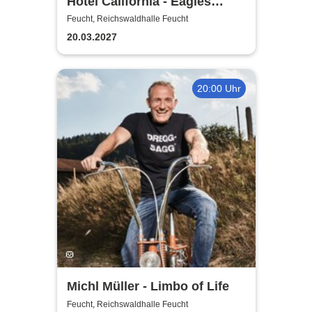
Hotel California - Eagles
Tribute
Feucht, Reichswaldhalle Feucht
20.03.2027
20:00 Uhr
Michl Müller - Limbo of Life
Feucht, Reichswaldhalle Feucht