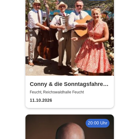
Conny & die Sonntagsfahrer -
Musik liegt in der Luft
Feucht, Reichswaldhalle Feucht
11.10.2026
20:00 Uhr