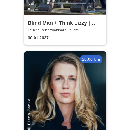
Blind Man + Think Lizzy |
Tribute - Whitesnake + Thin
Feucht, Reichswaldhalle Feucht
Lizzy
30.01.2027
20:00 Uhr