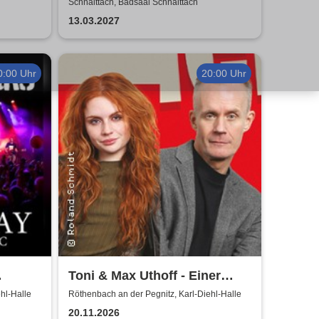
s und
war mehr Lametta
Schnaittach, Badsaal Schnaittach
13.03.2027
0:00 Uhr
20:00 Uhr
Toni & Max Uthoff - Einer
usic
zuviel
hl-Halle
Röthenbach an der Pegnitz, Karl-Diehl-Halle
20.11.2026