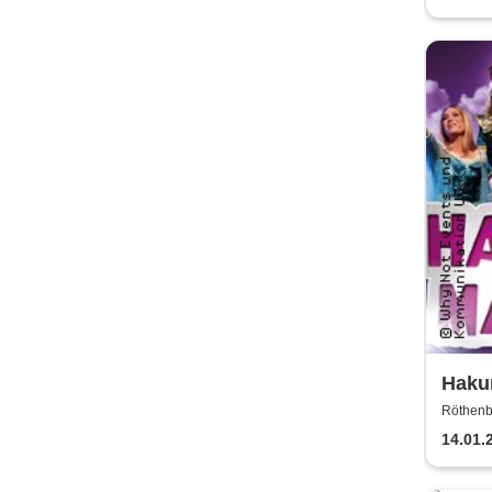
Hakun
einzi
Röthenba
Kind
14.01.