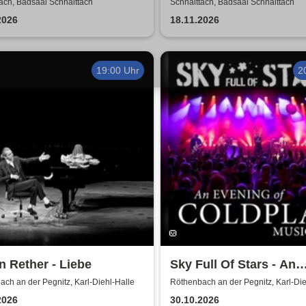
m Geissler | Tradition,
das Mädchen, der Blue
ach, Badsaal Schnaittach
Schnaittach, Badsaal Schnaittach
ager und Pop
ich
2026
18.11.2026
19:00 Uhr
2
 Rether - Liebe
Sky Full Of Stars - An
Evening Of Coldplay M
ch an der Pegnitz, Karl-Diehl-Halle
Röthenbach an der Pegnitz, Karl-Die
2026
30.10.2026