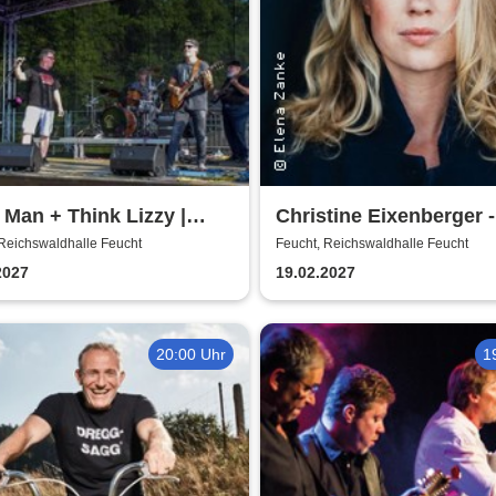
 Man + Think Lizzy |
Christine Eixenberger -
te - Whitesnake + Thin
Vorpremiere
 Reichswaldhalle Feucht
Feucht, Reichswaldhalle Feucht
2027
19.02.2027
20:00 Uhr
1