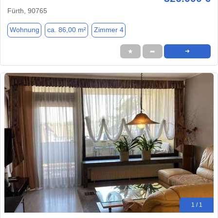
Fürth, 90765
Wohnung
ca. 86,00 m²
Zimmer 4
★
➦
➜
1 / 1