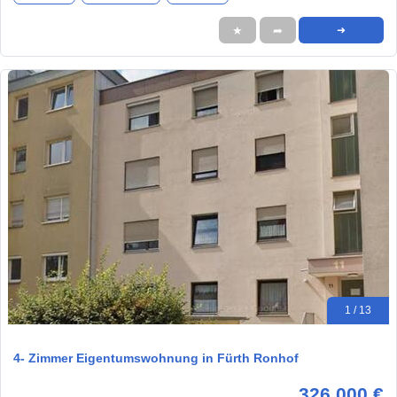
★
➦
➜
1 / 13
4- Zimmer Eigentumswohnung in Fürth Ronhof
326.000 €