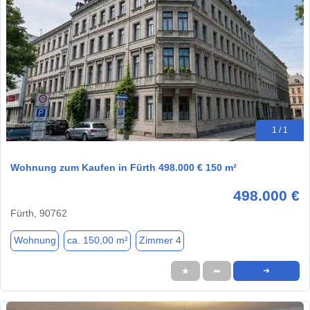
1 / 1
Wohnung zum Kaufen in Fürth 498.000 € 150 m²
498.000 €
Fürth, 90762
Wohnung
ca. 150,00 m²
Zimmer 4
★
➦
➜