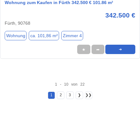
Wohnung zum Kaufen in Fürth 342.500 € 101.86 m²
342.500 €
Fürth, 90768
Wohnung
ca. 101,86 m²
Zimmer 4
★
➦
➜
1 - 10 von 22
1
2
3
❯
❯❯