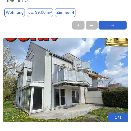
Fürth, 90762
Wohnung
ca. 99,00 m²
Zimmer 4
★
➦
➜
1 / 1