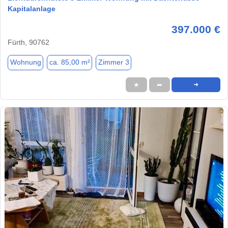
Kapitalanlage
397.000 €
Fürth, 90762
Wohnung
ca. 85,00 m²
Zimmer 3
★
➦
➜