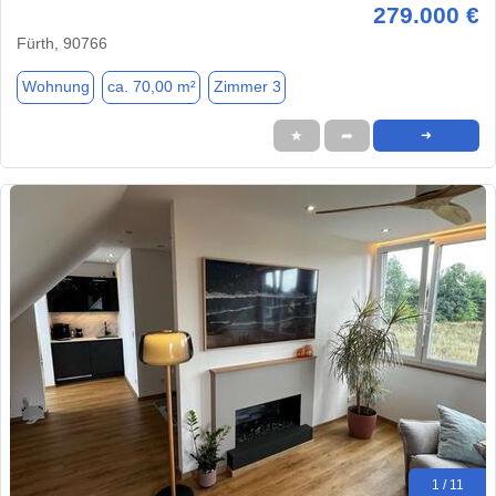
279.000 €
Fürth, 90766
Wohnung
ca. 70,00 m²
Zimmer 3
★
➦
➜
1 / 11