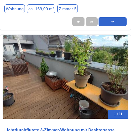
Wohnung
ca. 169,00 m²
Zimmer 5
★
➦
➜
1 / 11
Lichtdurchflutete 3-Zimmer-Wohnung mit Dachterrasse