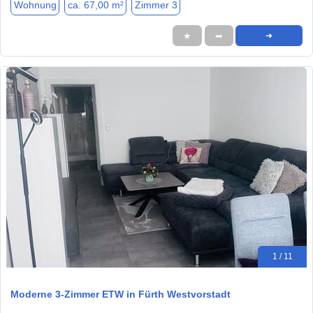
Wohnung
ca. 67,00 m²
Zimmer 3
★
➦
➜
1 / 11
Moderne 3-Zimmer ETW in Fürth Westvorstadt