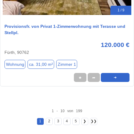
1 / 9
Provisionsfr. von Privat 1-Zimmerwohnung mit Terasse und
Stellpl.
120.000 €
Fürth, 90762
Wohnung
ca. 31,00 m²
Zimmer 1
★
➦
➜
1 - 10 von 199
1
2
3
4
5
❯
❯❯