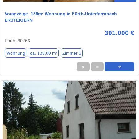
Voranzeige: 139m² Wohnung in Fürth-Unterfarrnbach
ERSTEIGERN
391.000 €
Fürth, 90766
Wohnung
ca. 139,00 m²
Zimmer 5
★
➦
➜