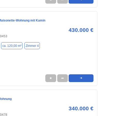
aisonette-Wohnung mit Kamin
430.000 €
90453
ca. 120,00 m²
Zimmer 4
★
➦
➜
Wohnung
340.000 €
90478