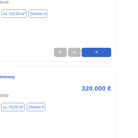
90449
ca. 110,00 m²
Zimmer 4
★
➦
➜
Wohnung
320.000 €
90409
ca. 70,00 m²
Zimmer 4