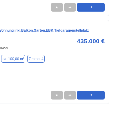
★
➦
➜
ohnung inkl.Balkon,Garten,EBK,Tiefgaragenstellplatz
435.000 €
90459
ca. 100,00 m²
Zimmer 4
★
➦
➜