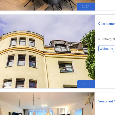
1 / 14
Charmante 
Nürnberg, 
Wohnung
1 / 18
Von privat