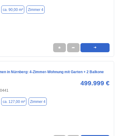
ca. 90,00 m²
Zimmer 4
★
➦
➜
en in Nürnberg: 4-Zimmer-Wohnung mit Garten + 2 Balkone
499.999 €
90441
ca. 127,00 m²
Zimmer 4