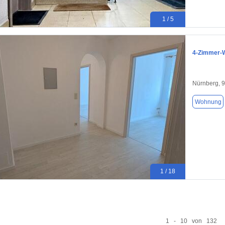
1 / 5
4-Zimmer-W
Nürnberg, 
Wohnung
1 / 18
1 - 10 von 132