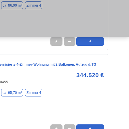
ca. 86,00 m²
Zimmer 4
★
➦
➜
ernisierte 4-Zimmer-Wohnung mit 2 Balkonen, Aufzug & TG
344.520 €
90455
ca. 95,70 m²
Zimmer 4
★
➦
➜