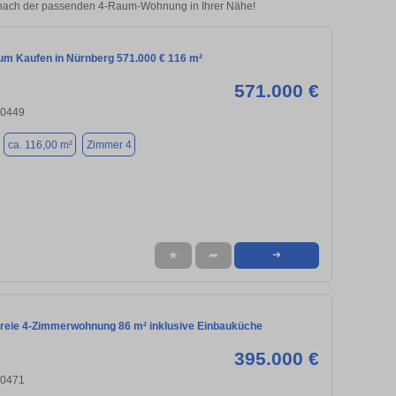
e nach der passenden 4-Raum-Wohnung in Ihrer Nähe!
m Kaufen in Nürnberg 571.000 € 116 m²
571.000 €
90449
ca. 116,00 m²
Zimmer 4
★
➦
➜
freie 4-Zimmerwohnung 86 m² inklusive Einbauküche
395.000 €
90471