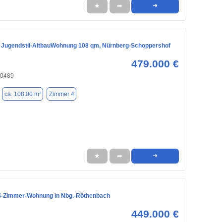
★
➦
➜
Jugendstil-AltbauWohnung 108 qm, Nürnberg-Schoppershof
479.000 €
90489
ca. 108,00 m²
Zimmer 4
★
➦
➜
 4-Zimmer-Wohnung in Nbg.-Röthenbach
449.000 €