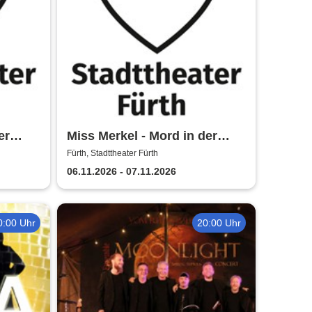
er
Miss Merkel - Mord in der
Uckermark | Stadttheater
Fürth, Stadttheater Fürth
Fürth
06.11.2026 - 07.11.2026
0:00 Uhr
20:00 Uhr