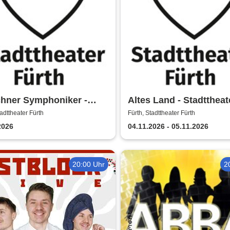
hner Symphoniker -
Altes Land - Stadttheat
theater Fürth
Fürth
tadttheater Fürth
Fürth, Stadttheater Fürth
2026
04.11.2026 - 05.11.2026
20:00 Uhr
2