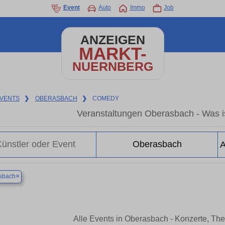
Event
Auto
Immo
Job
ANZEIGEN
MARKT-
NUERNBERG
VENTS
❯
OBERASBACH
❯
COMEDY
Veranstaltungen Oberasbach - Was i
×
sbach
Alle Events in Oberasbach - Konzerte, Th