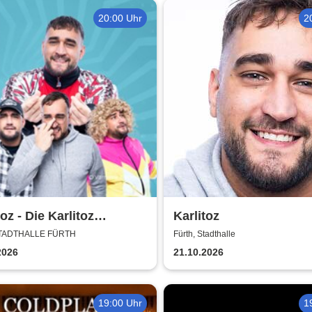
20:00 Uhr
2
toz - Die Karlitoz
Karlitoz
rshow
 STADTHALLE FÜRTH
Fürth, Stadthalle
2026
21.10.2026
19:00 Uhr
1