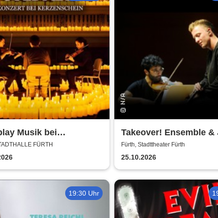
lay Musik bei
Takeover! Ensemble &
enschein
 STADTHALLE FÜRTH
Fürth, Stadttheater Fürth
2026
25.10.2026
19:30 Uhr
1