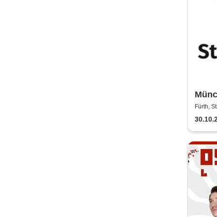
Münc
Stadt
Fürth, S
30.10.