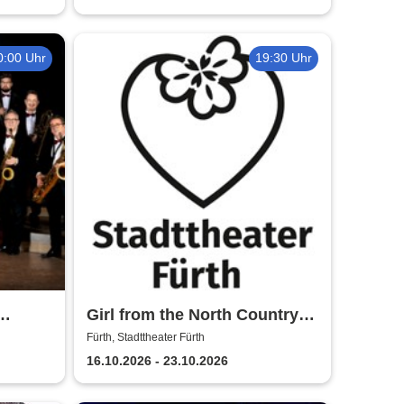
0:00 Uhr
19:30 Uhr
Girl from the North Country -
orff
Stadttheater Fürth
Fürth, Stadttheater Fürth
16.10.2026 - 23.10.2026