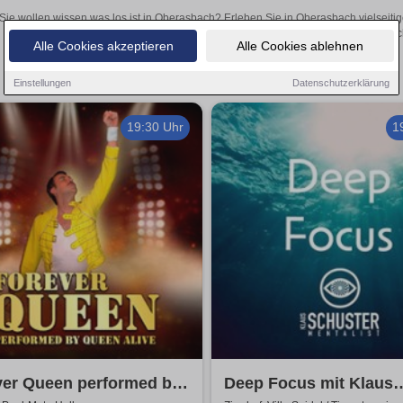
Sie wollen wissen was los ist in Oberasbach? Erleben Sie in Oberasbach vielseiti
Theateraufführungen oder aufregende Veranstaltungen in Oberasbach –
Alle Cookies akzeptieren
Alle Cookies ablehnen
Einstellungen
Datenschutzerklärung
19:30 Uhr
1
ver Queen performed by
Deep Focus mit Klaus