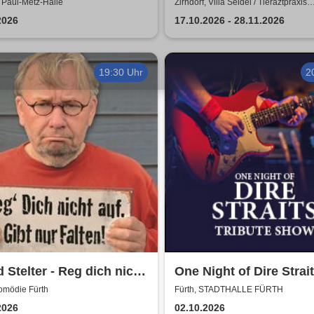
n Alive
Schuster
, Paul-Metz-Halle
Zirndorf, Villa Seidel / Tieraztpraxis
Stocksmeier
2026
17.10.2026 - 28.11.2026
19:30 Uhr
2
 Stelter - Reg dich nicht
One Night of Dire Strait
Gibt nur Falten!
Tribute Show
omödie Fürth
Fürth, STADTHALLE FÜRTH
2026
02.10.2026