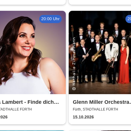
20:00 Uhr
2
 Lambert - Finde dich
Glenn Miller Orchestra
sonst findet dich keiner
directed by Uli Plettend
 STADTHALLE FÜRTH
Fürth, STADTHALLE FÜRTH
2026
15.10.2026