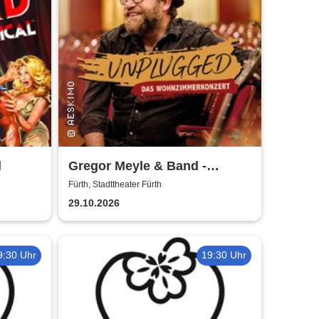
l
Gregor Meyle & Band -
Unplugged Tour 2026
Fürth, Stadttheater Fürth
29.10.2026
9:30 Uhr
19:30 Uhr