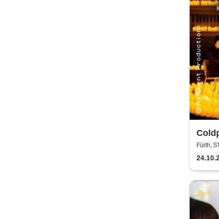
Coldp
Kerz
Fürth,
24.10.