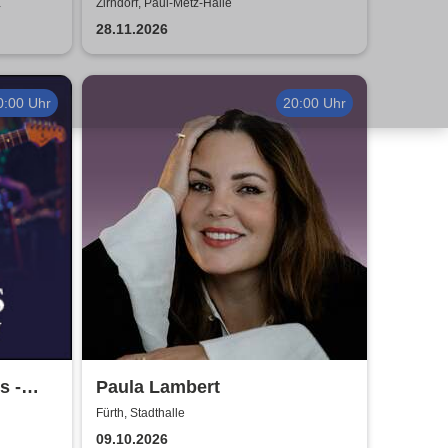
Bavary - Endlich Solo!
Zirndorf, Paul-Metz-Halle
28.11.2026
0:00 Uhr
20:00 Uhr
s -
Paula Lambert
Fürth, Stadthalle
09.10.2026