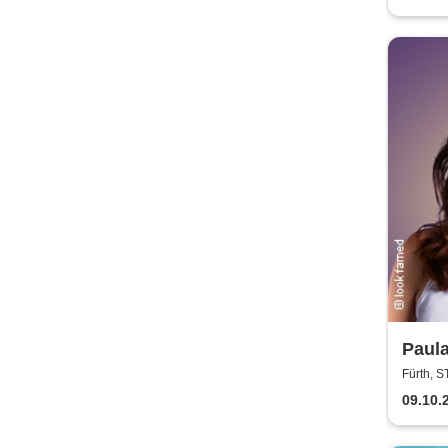
Paula
gut, 
Fürth,
09.10.