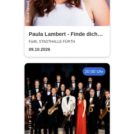
Paula Lambert - Finde dich
gut, sonst findet dich keiner
Fürth, STADTHALLE FÜRTH
09.10.2026
20:00 Uhr