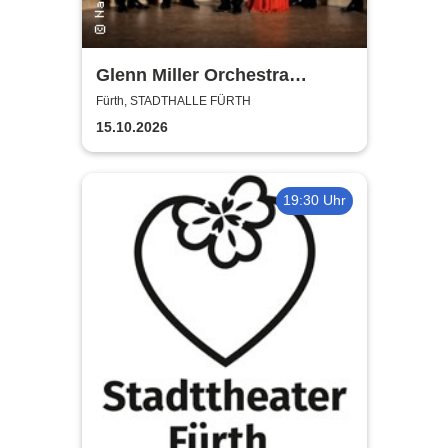
Glenn Miller Orchestra
directed by Uli Plettendorff
Fürth, STADTHALLE FÜRTH
15.10.2026
19:30 Uhr