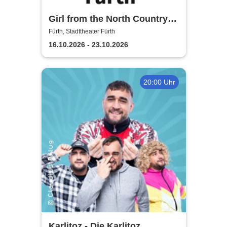
Girl from the North Country -
Stadttheater Fürth
Fürth, Stadttheater Fürth
16.10.2026 - 23.10.2026
20:00 Uhr
Karlitoz - Die Karlitoz