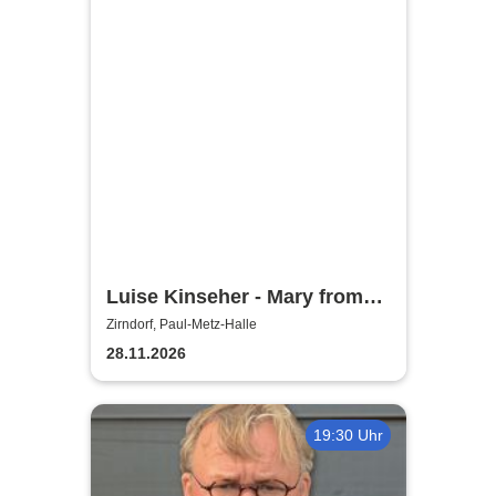
Luise Kinseher - Mary from
Bavary - Endlich Solo!
Zirndorf, Paul-Metz-Halle
28.11.2026
19:30 Uhr