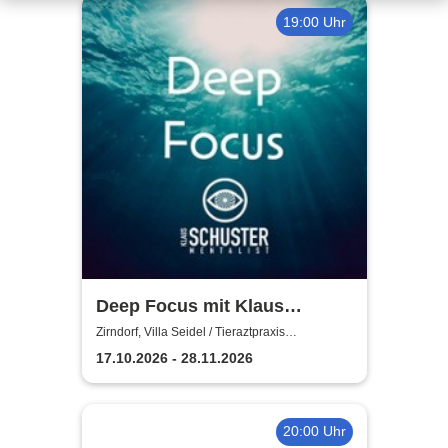
19:00 Uhr
Deep Focus mit Klaus
Schuster
Zirndorf, Villa Seidel / Tieraztpraxis
Stocksmeier
17.10.2026 - 28.11.2026
20:00 Uhr