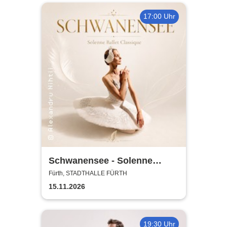
17:00 Uhr
Schwanensee - Solenne
Ballet Classique
Fürth, STADTHALLE FÜRTH
15.11.2026
19:30 Uhr