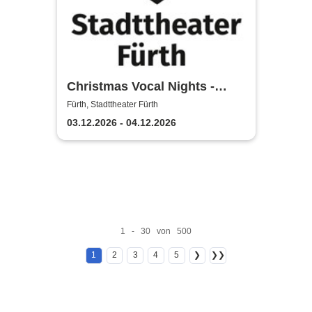
Christmas Vocal Nights -
Stadttheater Fürth
Fürth, Stadttheater Fürth
03.12.2026 - 04.12.2026
1 - 30 von 500
1
2
3
4
5
❯
❯❯