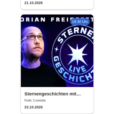
21.10.2026
19:30 Uhr
Sternengeschichten mit
Florian Freistetter - Die
Fürth, Comödie
Geheimnisse des Universums
23.10.2026