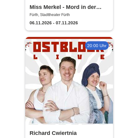
Miss Merkel - Mord in der
Uckermark | Stadttheater
Fürth, Stadttheater Fürth
Fürth
06.11.2026 - 07.11.2026
20:00 Uhr
Richard Cwiertnia