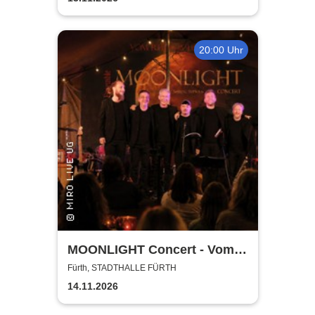
20:00 Uhr
MOONLIGHT Concert - Vom
Rhythmus des Lebens -
Fürth, STADTHALLE FÜRTH
Rhythm, Songs, Lyrics &
14.11.2026
Classic