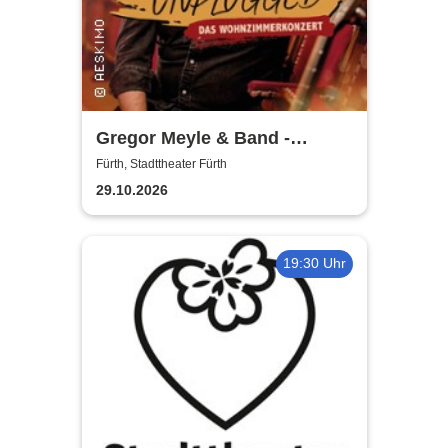
Gregor Meyle & Band -
Unplugged Tour 2026
Fürth, Stadttheater Fürth
29.10.2026
19:30 Uhr