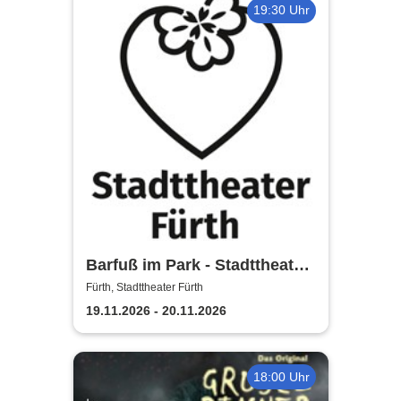
19:30 Uhr
Barfuß im Park - Stadttheater
Fürth
Fürth, Stadttheater Fürth
19.11.2026 - 20.11.2026
18:00 Uhr