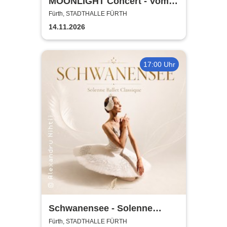
MOONLIGHT Concert - Vom
Rhythmus des Lebens -
Fürth, STADTHALLE FÜRTH
Rhythm, Songs, Lyrics &
14.11.2026
Classic
17:00 Uhr
Schwanensee - Solenne
Ballet Classique
Fürth, STADTHALLE FÜRTH