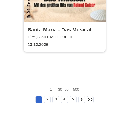
Santa Maria - Das Musical:
Insel wie aus Träumen
Fürth, STADTHALLE FÜRTH
geboren
13.12.2026
1 - 30 von 500
1
2
3
4
5
❯
❯❯