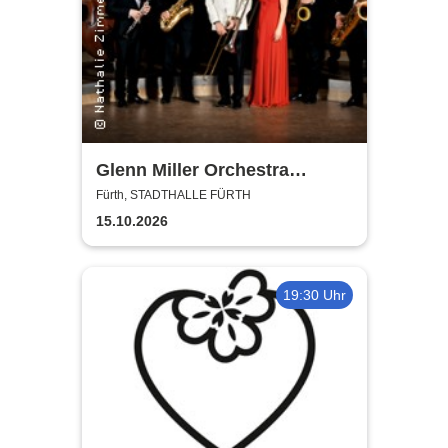
Glenn Miller Orchestra
directed by Uli Plettendorff
Fürth, STADTHALLE FÜRTH
15.10.2026
19:30 Uhr