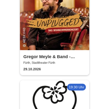
Gregor Meyle & Band -
Unplugged Tour 2026
Fürth, Stadttheater Fürth
29.10.2026
19:30 Uhr