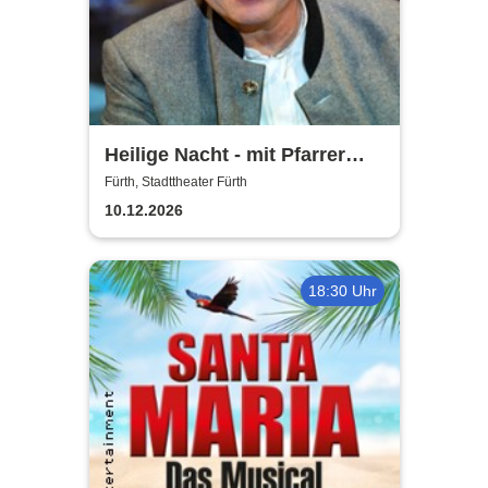
Heilige Nacht - mit Pfarrer
Rainer Maria Schießler
Fürth, Stadttheater Fürth
10.12.2026
18:30 Uhr