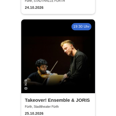
Kerzenschein
Fürth, STADTHALLE FÜRTH
24.10.2026
19:30 Uhr
Takeover! Ensemble & JORIS
Fürth, Stadttheater Fürth
25.10.2026