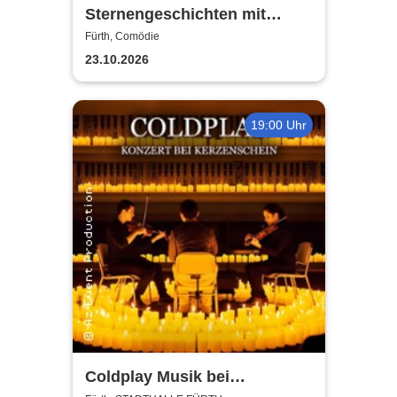
Sternengeschichten mit
Florian Freistetter - Die
Fürth, Comödie
Geheimnisse des Universums
23.10.2026
19:00 Uhr
Coldplay Musik bei