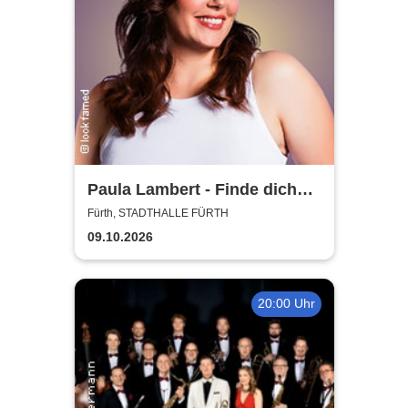
Paula Lambert - Finde dich
gut, sonst findet dich keiner
Fürth, STADTHALLE FÜRTH
09.10.2026
20:00 Uhr