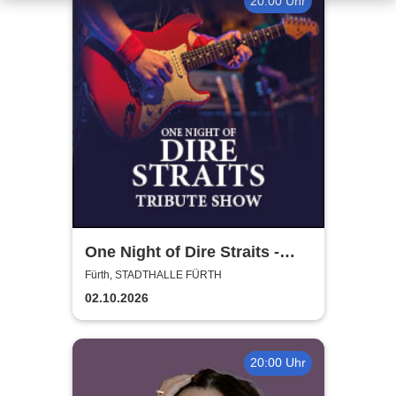
20:00 Uhr
One Night of Dire Straits -
Tribute Show
Fürth, STADTHALLE FÜRTH
02.10.2026
20:00 Uhr