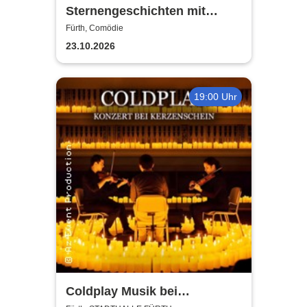
Sternengeschichten mit
Florian Freistetter - Die
Fürth, Comödie
Geheimnisse des Universums
23.10.2026
19:00 Uhr
Coldplay Musik bei