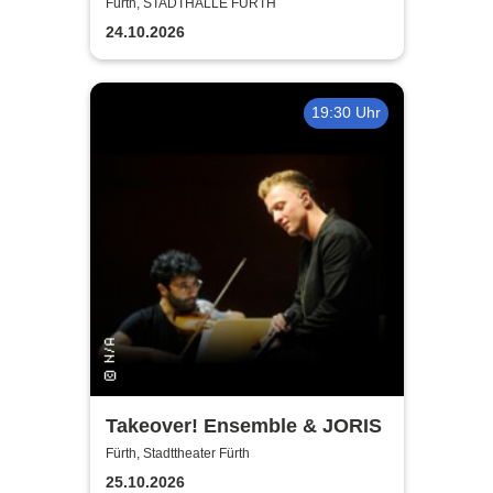
Kerzenschein
Fürth, STADTHALLE FÜRTH
24.10.2026
19:30 Uhr
Takeover! Ensemble & JORIS
Fürth, Stadttheater Fürth
25.10.2026