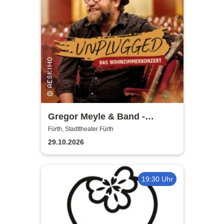
Gregor Meyle & Band -
Unplugged Tour 2026
Fürth, Stadttheater Fürth
29.10.2026
19:30 Uhr