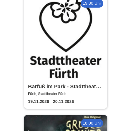
19:30 Uhr
Barfuß im Park - Stadttheater
Fürth
Fürth, Stadttheater Fürth
19.11.2026 - 20.11.2026
18:00 Uhr