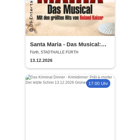
Santa Maria - Das Musical:
Insel wie aus Träumen
Fürth, STADTHALLE FÜRTH
geboren
13.12.2026
17:00 Uhr