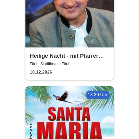
Heilige Nacht - mit Pfarrer
Rainer Maria Schießler
Fürth, Stadttheater Fürth
10.12.2026
18:30 Uhr