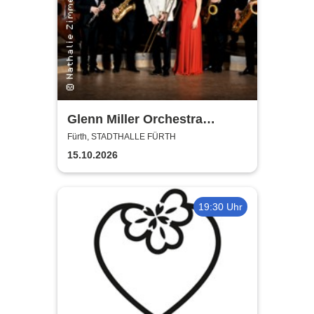
Glenn Miller Orchestra
directed by Uli Plettendorff
Fürth, STADTHALLE FÜRTH
15.10.2026
19:30 Uhr