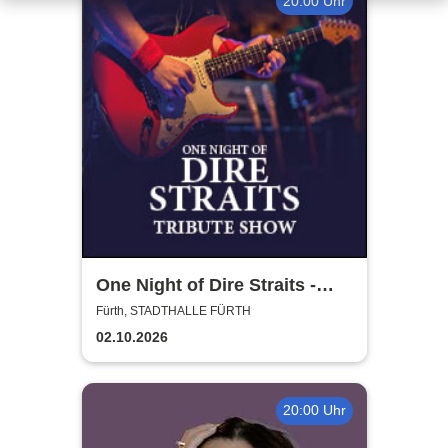
20:00 Uhr
One Night of Dire Straits -
Tribute Show
Fürth, STADTHALLE FÜRTH
02.10.2026
20:00 Uhr