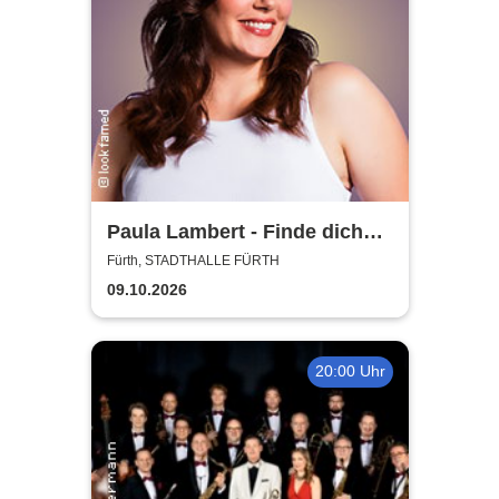
Paula Lambert - Finde dich
gut, sonst findet dich keiner
Fürth, STADTHALLE FÜRTH
09.10.2026
20:00 Uhr