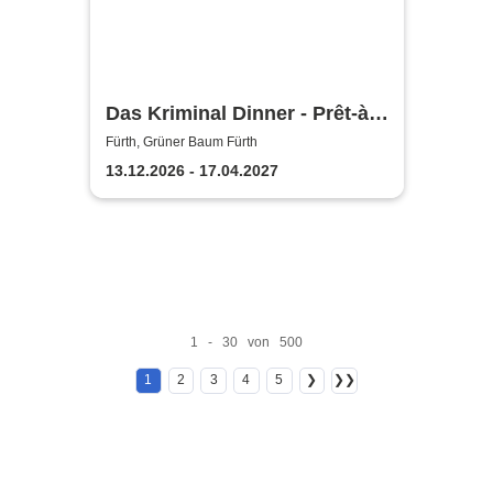
Das Kriminal Dinner - Prêt-à-
morter - Der letzte Schrei
Fürth, Grüner Baum Fürth
13.12.2026 - 17.04.2027
1 - 30 von 500
1
2
3
4
5
❯
❯❯