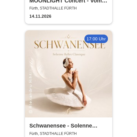
MOONLIGHT Concert - Vom
Rhythmus des Lebens -
Fürth, STADTHALLE FÜRTH
Rhythm, Songs, Lyrics &
14.11.2026
Classic
17:00 Uhr
Schwanensee - Solenne
Ballet Classique
Fürth, STADTHALLE FÜRTH