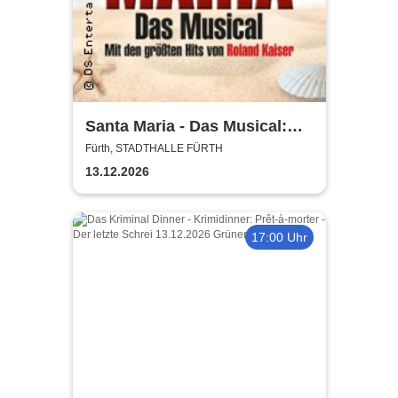
Santa Maria - Das Musical:
Insel wie aus Träumen
Fürth, STADTHALLE FÜRTH
geboren
13.12.2026
17:00 Uhr