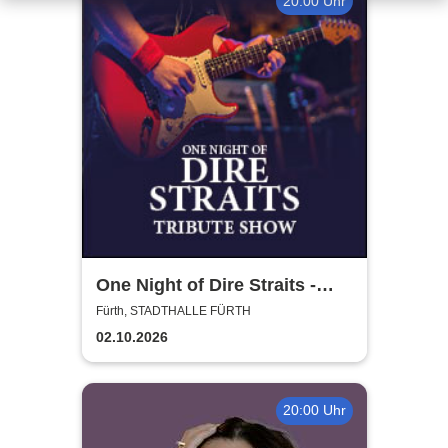
20:00 Uhr
One Night of Dire Straits -
Tribute Show
Fürth, STADTHALLE FÜRTH
02.10.2026
20:00 Uhr