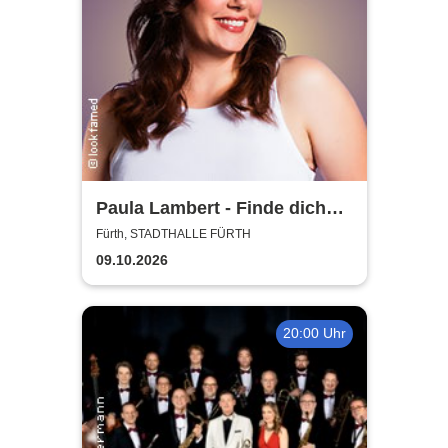
Paula Lambert - Finde dich
gut, sonst findet dich keiner
Fürth, STADTHALLE FÜRTH
09.10.2026
20:00 Uhr