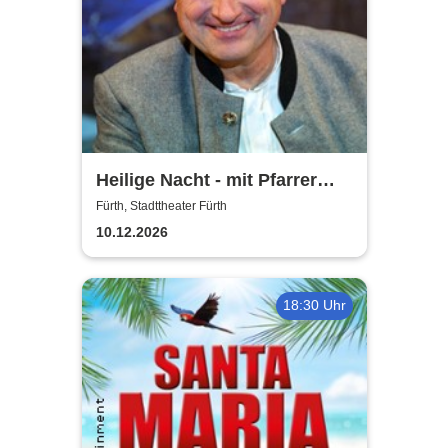
Heilige Nacht - mit Pfarrer
Rainer Maria Schießler
Fürth, Stadttheater Fürth
10.12.2026
18:30 Uhr