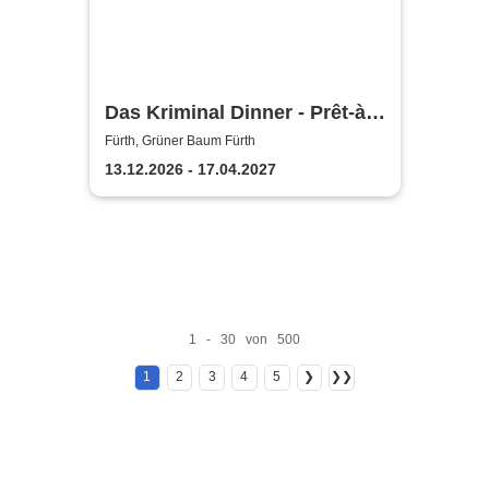
Das Kriminal Dinner - Prêt-à-
morter - Der letzte Schrei
Fürth, Grüner Baum Fürth
13.12.2026 - 17.04.2027
1 - 30 von 500
1
2
3
4
5
❯
❯❯