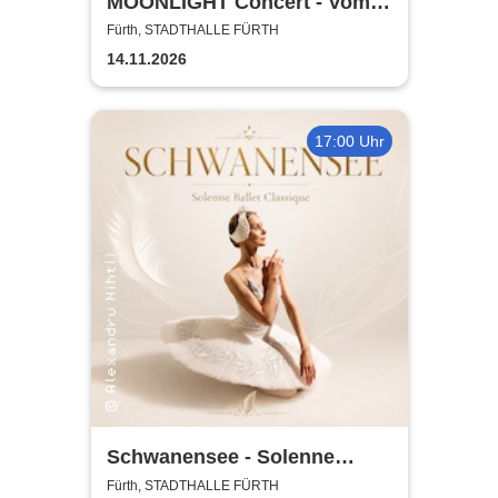
MOONLIGHT Concert - Vom
Rhythmus des Lebens -
Fürth, STADTHALLE FÜRTH
Rhythm, Songs, Lyrics &
14.11.2026
Classic
17:00 Uhr
Schwanensee - Solenne
Ballet Classique
Fürth, STADTHALLE FÜRTH