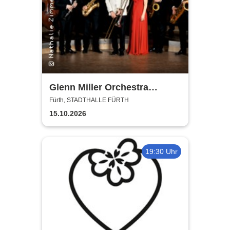
Glenn Miller Orchestra
directed by Uli Plettendorff
Fürth, STADTHALLE FÜRTH
15.10.2026
19:30 Uhr