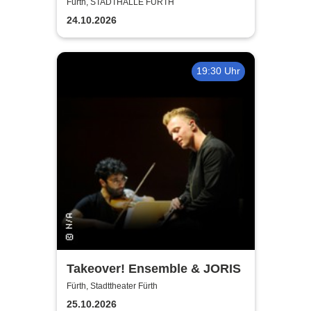
Kerzenschein
Fürth, STADTHALLE FÜRTH
24.10.2026
19:30 Uhr
Takeover! Ensemble & JORIS
Fürth, Stadttheater Fürth
25.10.2026