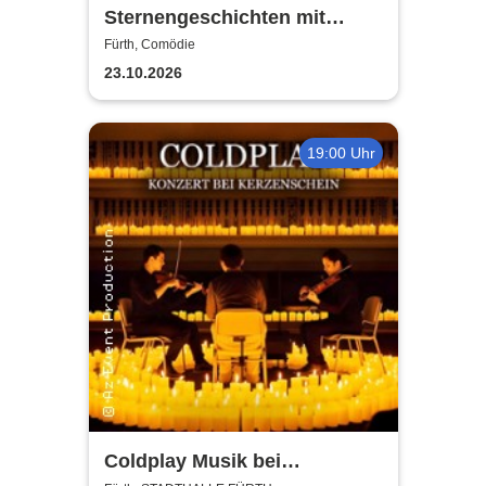
Sternengeschichten mit
Florian Freistetter - Die
Fürth, Comödie
Geheimnisse des Universums
23.10.2026
19:00 Uhr
Coldplay Musik bei