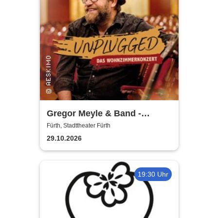
Gregor Meyle & Band -
Unplugged Tour 2026
Fürth, Stadttheater Fürth
29.10.2026
19:30 Uhr