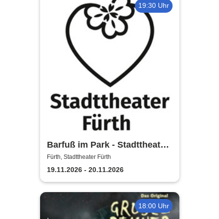
19:30 Uhr
Barfuß im Park - Stadttheater
Fürth
Fürth, Stadttheater Fürth
19.11.2026 - 20.11.2026
18:00 Uhr