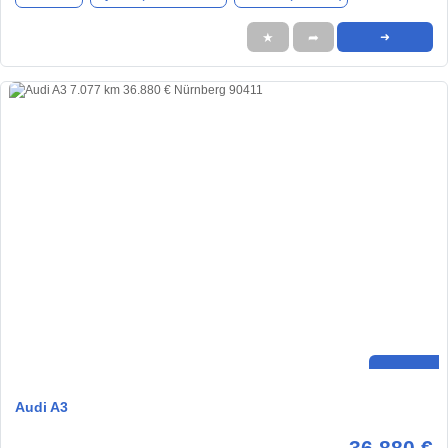
★
➦
➜
Audi A3
36.880 €