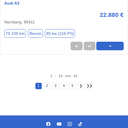
Audi A3
22.880 €
Nürnberg, 90411
75.100 km
Benzin
85 kw (116 PS)
★
➦
➜
1 - 10 von 42
1
2
3
4
5
❯
❯❯