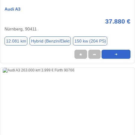
Audi A3
37.880 €
Nürnberg, 90411
12.081 km
Hybrid (Benzin/Elekt
150 kw (204 PS)
★
➦
➜