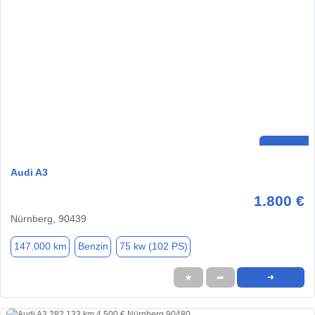
Audi A3
1.800 €
Nürnberg, 90439
147.000 km
Benzin
75 kw (102 PS)
★
➦
➜