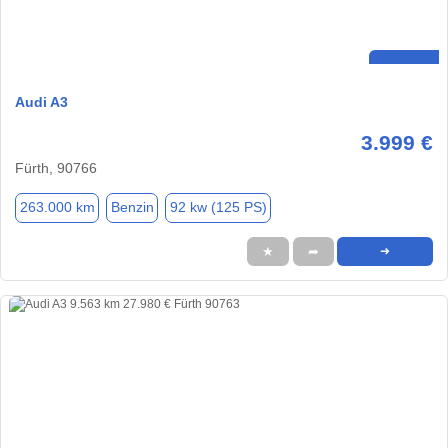
Audi A3
3.999 €
Fürth, 90766
263.000 km
Benzin
92 kw (125 PS)
★
➦
➜