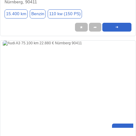
Nürnberg, 90411
15.400 km
Benzin
110 kw (150 PS)
★
➦
➜