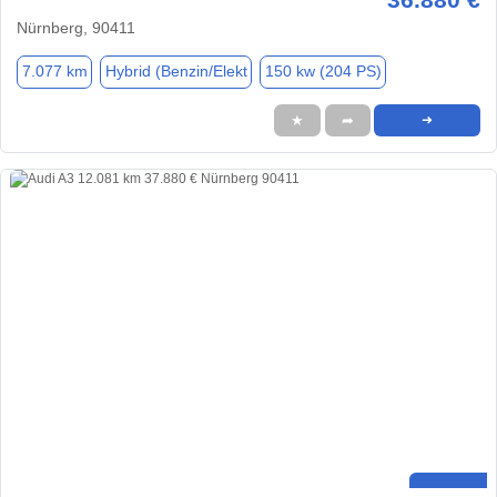
Nürnberg, 90411
7.077 km
Hybrid (Benzin/Elekt
150 kw (204 PS)
★
➦
➜