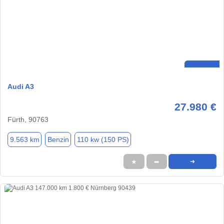
Audi A3
27.980 €
Fürth, 90763
9.563 km
Benzin
110 kw (150 PS)
★
➦
➜