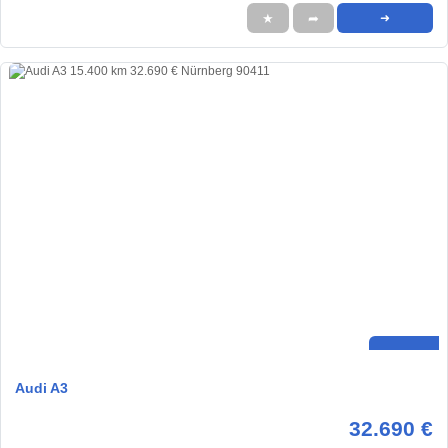
★
➦
➜
Audi A3
32.690 €