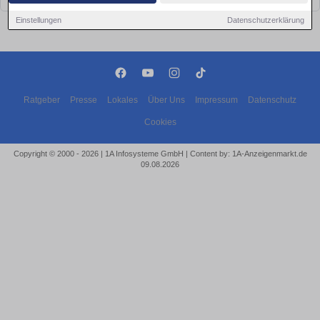
Einstellungen
Datenschutzerklärung
Ratgeber
Presse
Lokales
Über Uns
Impressum
Datenschutz
Cookies
Copyright © 2000 - 2026 | 1A Infosysteme GmbH | Content by: 1A-Anzeigenmarkt.de
09.08.2026