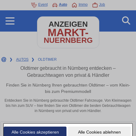
Event
Auto
Immo
Job
ANZEIGEN
MARKT-
NUERNBERG
❯
AUTOS
❯
OLDTIMER
Oldtimer gebraucht in Nürnberg entdecken –
Gebrauchtwagen von privat & Händler
Finden Sie in Nürnberg Ihren gebrauchten Oldtimer – vom Klein-
bis zum Premiummodell
Entdecken Sie in Nürnberg gebrauchte Oldtimer Fahrzeuge. Von Kleinwagen
bis hin zum SUV – hier finden Sie von Oldtimer die besten Gebrauchtwagen
in Nürnberg von privat und vom Händler.
Leider konnten wir derzeit keine passenden Autos finden. Schauen Sie
Alle Cookies akzeptieren
Alle Cookies ablehnen
bald wieder vorbei!