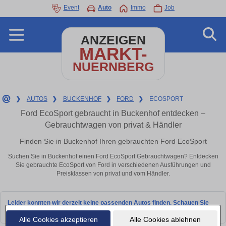
Event
Auto
Immo
Job
ANZEIGEN
MARKT-
NUERNBERG
❯
AUTOS
❯
BUCKENHOF
❯
FORD
❯
ECOSPORT
Ford EcoSport gebraucht in Buckenhof entdecken –
Gebrauchtwagen von privat & Händler
Finden Sie in Buckenhof Ihren gebrauchten Ford EcoSport
Suchen Sie in Buckenhof einen Ford EcoSport Gebrauchtwagen? Entdecken
Sie gebrauchte EcoSport von Ford in verschiedenen Ausführungen und
Preisklassen von privat und vom Händler.
Leider konnten wir derzeit keine passenden Autos finden. Schauen Sie
bald wieder vorbei!
Alle Cookies akzeptieren
Alle Cookies ablehnen