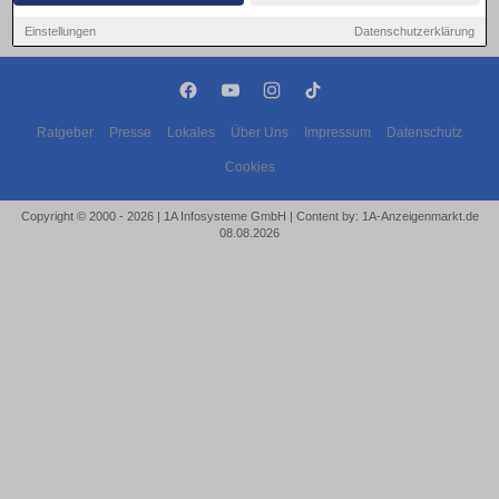
Einstellungen
Datenschutzerklärung
Ratgeber
Presse
Lokales
Über Uns
Impressum
Datenschutz
Cookies
Copyright © 2000 - 2026 | 1A Infosysteme GmbH | Content by: 1A-Anzeigenmarkt.de
08.08.2026