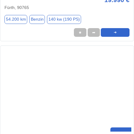
Fürth, 90765
54.200 km
Benzin
140 kw (190 PS)
★
➦
➜