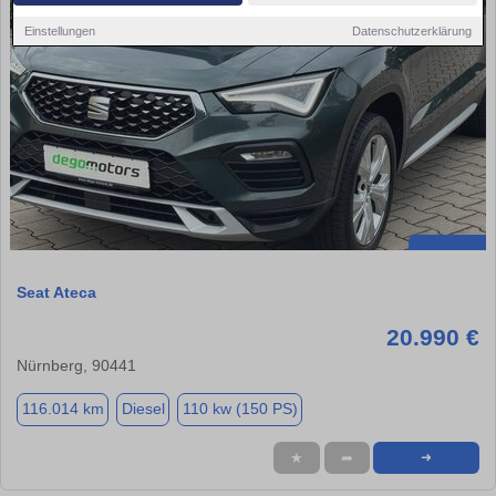
Einstellungen
Datenschutzerklärung
Seat Ateca
20.990 €
Nürnberg, 90441
116.014 km
Diesel
110 kw (150 PS)
★
➦
➜