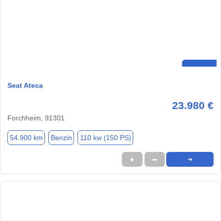
Seat Ateca
23.980 €
Forchheim, 91301
54.900 km
Benzin
110 kw (150 PS)
★
➦
➜