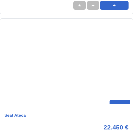
★
➦
➜
Seat Ateca
22.450 €