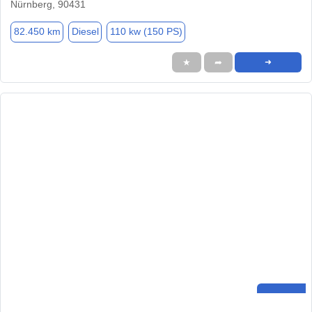
Nürnberg, 90431
82.450 km
Diesel
110 kw (150 PS)
★
➦
➜