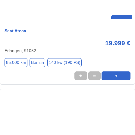
Seat Ateca
19.999 €
Erlangen, 91052
85.000 km
Benzin
140 kw (190 PS)
★
➦
➜