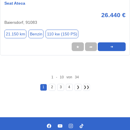
Seat Ateca
26.440 €
Baiersdorf, 91083
21.150 km
Benzin
110 kw (150 PS)
★
➦
➜
1 - 10 von 34
1
2
3
4
❯
❯❯