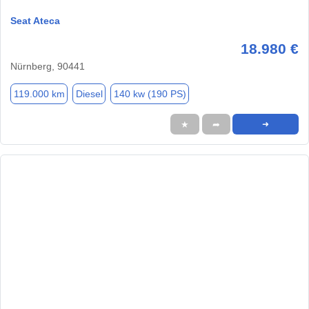
Seat Ateca
18.980 €
Nürnberg, 90441
119.000 km
Diesel
140 kw (190 PS)
★
➦
➜