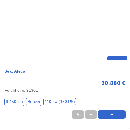
Seat Ateca
30.880 €
Forchheim, 91301
9.450 km
Benzin
110 kw (150 PS)
★
➦
➜