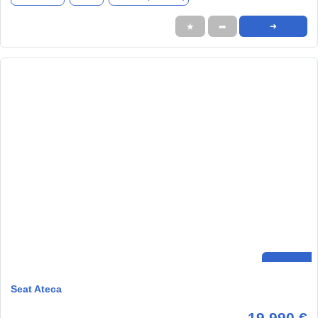
★
➦
➜
Seat Ateca
19.990 €