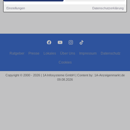
Einstellungen
Datenschutzerklärung
Ratgeber
Presse
Lokales
Über Uns
Impressum
Datenschutz
Cookies
Copyright © 2000 - 2026 | 1A Infosysteme GmbH | Content by: 1A-Anzeigenmarkt.de
09.08.2026