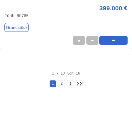
399.000 €
Fürth, 90765
Grundstück
★
➦
➜
1 - 10 von 16
1
2
❯
❯❯