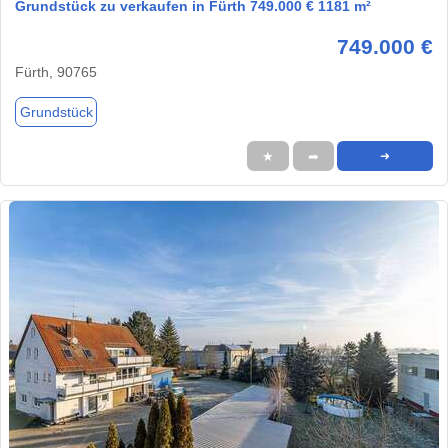
Grundstück zu verkaufen in Fürth 749.000 € 1181 m²
749.000 €
Fürth, 90765
Grundstück
★
➦
➜