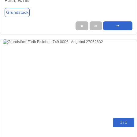
Fürth, 90765
Grundstück
★
➦
➜
1 / 1