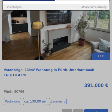
Einstellungen
Datenschutzerklärung
1 / 11
Voranzeige: 139m² Wohnung in Fürth-Unterfarrnbach
ERSTEIGERN
391.000 €
Fürth, 90766
Wohnung
ca. 139,00 m²
Zimmer 5