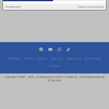
bald wieder vorbei!
Einstellungen
Datenschutzerklärung
Ratgeber
Presse
Lokales
Über Uns
Impressum
Datenschutz
Cookies
Copyright © 2000 - 2026 | 1A Infosysteme GmbH | Content by: 1A-Anzeigenmarkt.de
07.08.2026