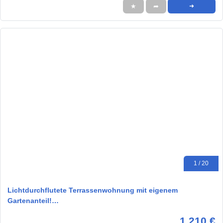
★
➦
➜
1 / 20
Lichtdurchflutete Terrassenwohnung mit eigenem
Gartenanteil!…
1.210 €