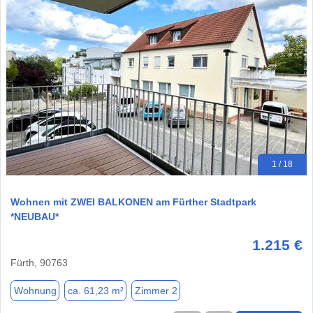
1 / 18
Wohnen mit ZWEI BALKONEN am Fürther Stadtpark
*NEUBAU*
1.215 €
Fürth, 90763
Wohnung
ca. 61,23 m²
Zimmer 2