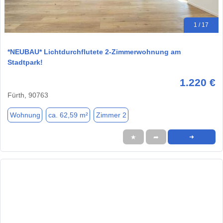
1 / 17
*NEUBAU* Lichtdurchflutete 2-Zimmerwohnung am
Stadtpark!
1.220 €
Fürth, 90763
Wohnung
ca. 62,59 m²
Zimmer 2
★
➦
➜