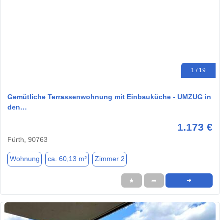
1 / 19
Gemütliche Terrassenwohnung mit Einbauküche - UMZUG in
den…
1.173 €
Fürth, 90763
Wohnung
ca. 60,13 m²
Zimmer 2
★
➦
➜