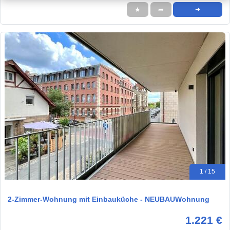
★
➦
➜
1 / 15
2-Zimmer-Wohnung mit Einbauküche - NEUBAUWohnung
1.221 €