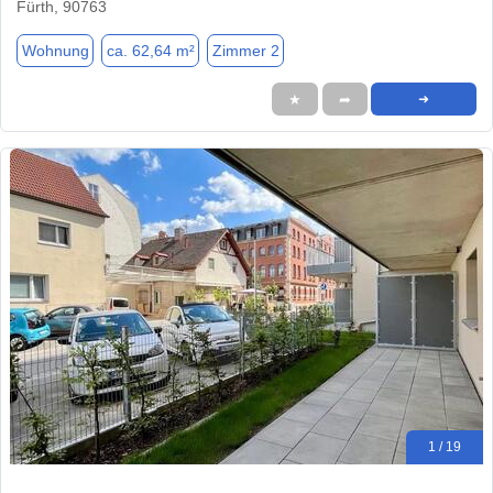
Fürth, 90763
Wohnung
ca. 62,64 m²
Zimmer 2
★
➦
➜
1 / 19