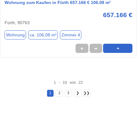
Wohnung zum Kaufen in Fürth 657.166 € 106.08 m²
657.166 €
Fürth, 90763
Wohnung
ca. 106,08 m²
Zimmer 4
★
➦
➜
1 - 10 von 22
1
2
3
❯
❯❯