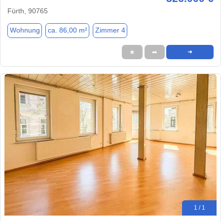
Fürth, 90765
Wohnung
ca. 86,00 m²
Zimmer 4
★
➦
➜
1 / 1