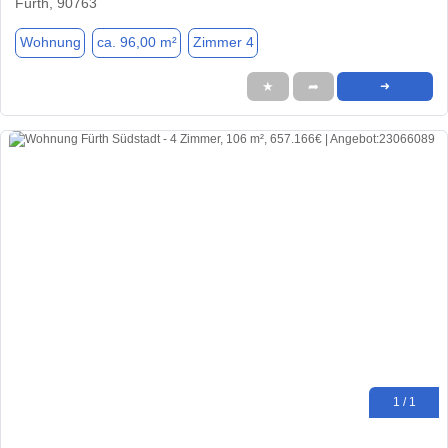
Fürth, 90763
Wohnung
ca. 96,00 m²
Zimmer 4
★
➦
➜
1 / 1