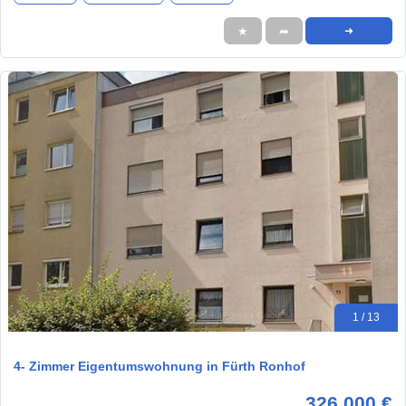
★
➦
➜
1 / 13
4- Zimmer Eigentumswohnung in Fürth Ronhof
326.000 €