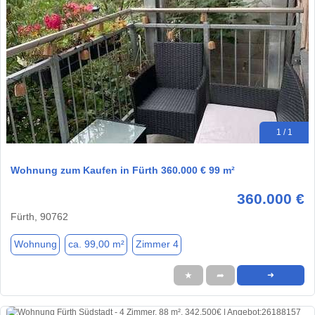
1 / 1
Wohnung zum Kaufen in Fürth 360.000 € 99 m²
360.000 €
Fürth, 90762
Wohnung
ca. 99,00 m²
Zimmer 4
★
➦
➜