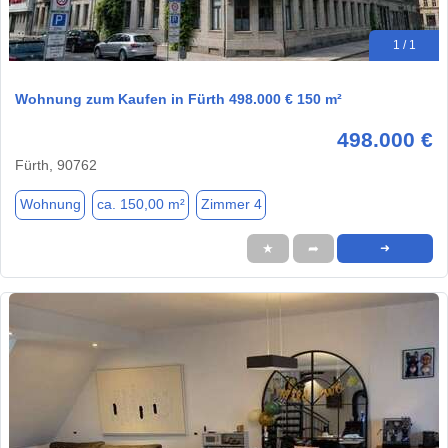
1 / 1
Wohnung zum Kaufen in Fürth 498.000 € 150 m²
498.000 €
Fürth, 90762
Wohnung
ca. 150,00 m²
Zimmer 4
★
➦
➜