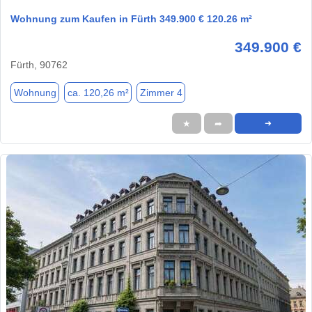
Wohnung zum Kaufen in Fürth 349.900 € 120.26 m²
349.900 €
Fürth, 90762
Wohnung
ca. 120,26 m²
Zimmer 4
★
➦
➜