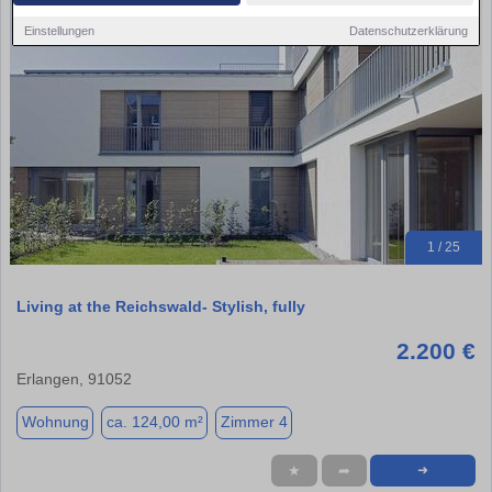
Einstellungen
Datenschutzerklärung
1 / 25
Living at the Reichswald- Stylish, fully
2.200 €
Erlangen, 91052
Wohnung
ca. 124,00 m²
Zimmer 4
★
➦
➜