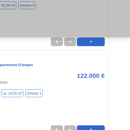
. 93,00 m²
Zimmer 5
★
➦
➜
partement Erlangen
122.000 €
91054
ca. 18,00 m²
Zimmer 1
★
➦
➜