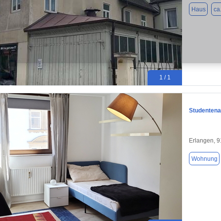
Haus
ca
1 / 1
Studentena
Erlangen, 
Wohnung