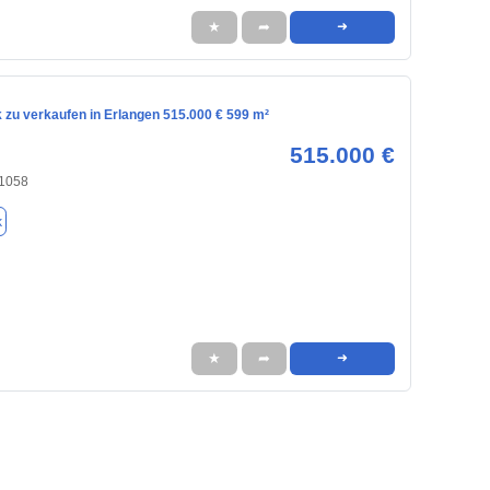
★
➦
➜
 zu verkaufen in Erlangen 515.000 € 599 m²
515.000 €
91058
k
★
➦
➜