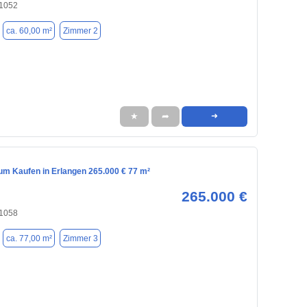
91052
ca. 60,00 m²
Zimmer 2
★
➦
➜
m Kaufen in Erlangen 265.000 € 77 m²
265.000 €
91058
ca. 77,00 m²
Zimmer 3