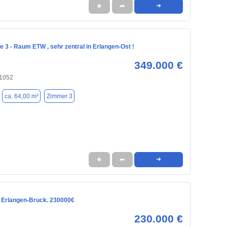
★
➦
➜
 3 - Raum ETW , sehr zentral in Erlangen-Ost !
349.000 €
91052
ca. 64,00 m²
Zimmer 3
★
➦
➜
n Erlangen-Bruck. 230000€
230.000 €