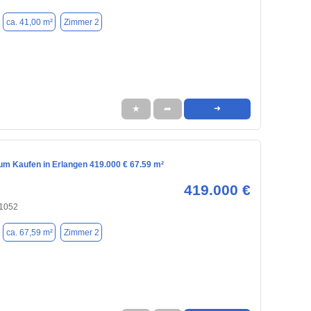
ca. 41,00 m²
Zimmer 2
★
➦
➜
m Kaufen in Erlangen 419.000 € 67.59 m²
419.000 €
91052
ca. 67,59 m²
Zimmer 2