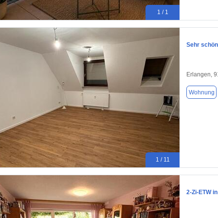
1 / 1
Sehr schöne
Erlangen, 
Wohnung
1 / 11
2-Zi-ETW i