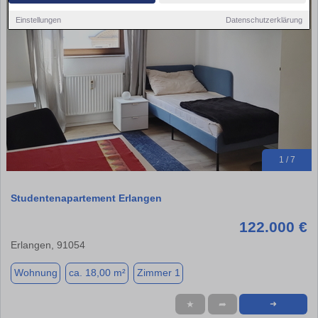
Einstellungen
Datenschutzerklärung
1 / 7
Studentenapartement Erlangen
122.000 €
Erlangen, 91054
Wohnung
ca. 18,00 m²
Zimmer 1
★
➦
➜