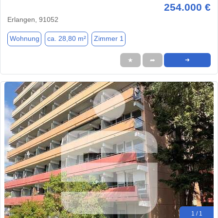
254.000 €
Erlangen, 91052
Wohnung
ca. 28,80 m²
Zimmer 1
★
➦
➜
1 / 1