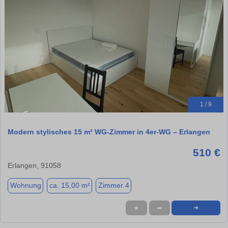
1 / 9
Modern stylisches 15 m² WG-Zimmer in 4er-WG – Erlangen
510 €
Erlangen, 91058
Wohnung
ca. 15,00 m²
Zimmer 4
★
➦
➜