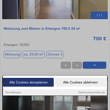
1 / 1
Wohnung zum Mieten in Erlangen 700 € 29 m²
700 €
Erlangen, 91052
Wohnung
ca. 29,00 m²
Zimmer 1
★
➦
➜
Alle Cookies akzeptieren
Alle Cookies ablehnen
Einstellungen
Datenschutzerklärung