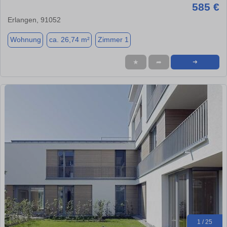
585 €
Erlangen, 91052
Wohnung
ca. 26,74 m²
Zimmer 1
★
➦
➜
1 / 25