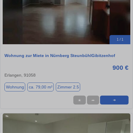
1 / 1
Wohnung zur Miete in Nürnberg SteunbühlGibitzenhof
900 €
Erlangen, 91058
Wohnung
ca. 79,00 m²
Zimmer 2.5
★
➦
➜