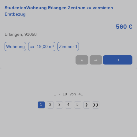
StudentenWohnung Erlangen Zentrum zu vermieten
Erstbezug
560 €
Erlangen, 91058
Wohnung
ca. 19,00 m²
Zimmer 1
★
➦
➜
1 - 10 von 41
1
2
3
4
5
❯
❯❯