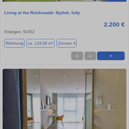
Living at the Reichswald- Stylish, fully
2.200 €
Erlangen, 91052
Wohnung
ca. 124,00 m²
Zimmer 4
★
➦
➜