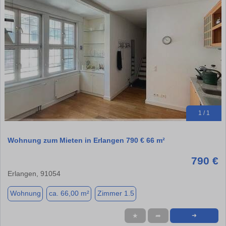
1 / 1
Wohnung zum Mieten in Erlangen 790 € 66 m²
790 €
Erlangen, 91054
Wohnung
ca. 66,00 m²
Zimmer 1.5
★
➦
➜