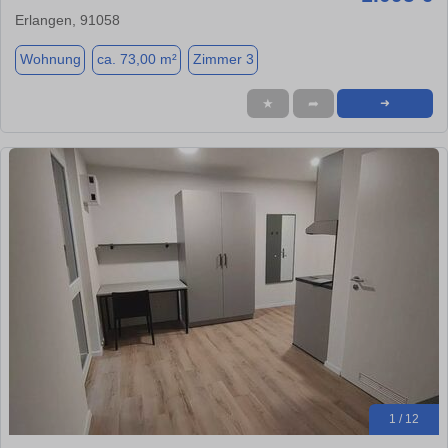
Erlangen, 91058
Wohnung
ca. 73,00 m²
Zimmer 3
★
➦
➜
1 / 12