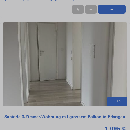
★
➦
➜
1 / 6
Sanierte 3-Zimmer-Wohnung mit grossem Balkon in Erlangen
1.095 €