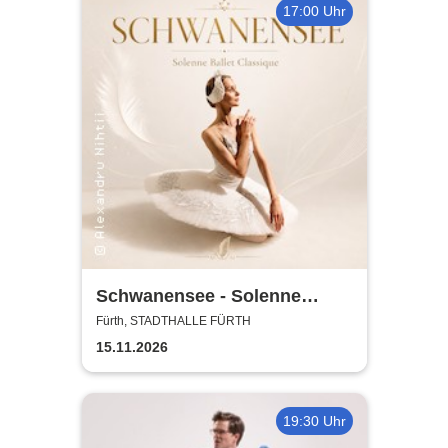
17:00 Uhr
Schwanensee - Solenne
Ballet Classique
Fürth, STADTHALLE FÜRTH
15.11.2026
19:30 Uhr