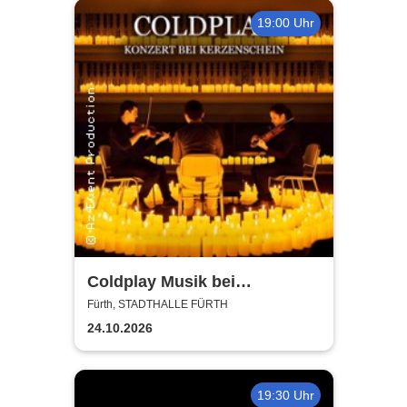
19:00 Uhr
Coldplay Musik bei
Kerzenschein
Fürth, STADTHALLE FÜRTH
24.10.2026
19:30 Uhr