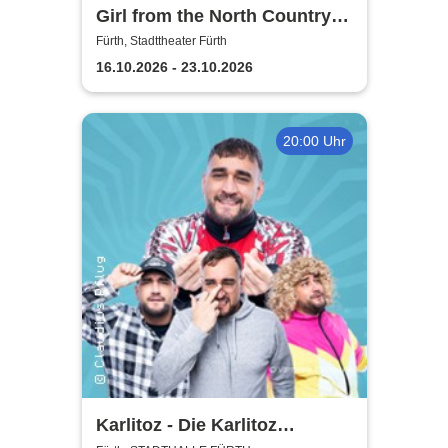
Girl from the North Country -
Stadttheater Fürth
Fürth, Stadttheater Fürth
16.10.2026 - 23.10.2026
20:00 Uhr
Karlitoz - Die Karlitoz