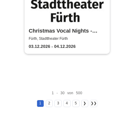
Christmas Vocal Nights -
Stadttheater Fürth
Fürth, Stadttheater Fürth
03.12.2026 - 04.12.2026
1 - 30 von 500
1
2
3
4
5
❯
❯❯