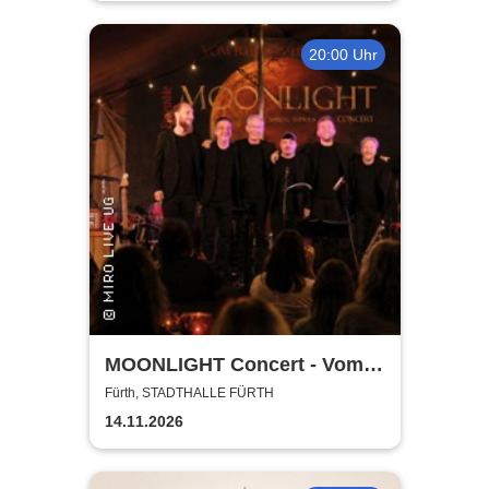
20:00 Uhr
MOONLIGHT Concert - Vom
Rhythmus des Lebens -
Fürth, STADTHALLE FÜRTH
Rhythm, Songs, Lyrics &
14.11.2026
Classic