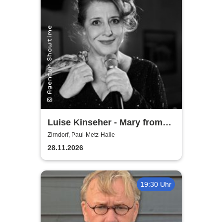
Luise Kinseher - Mary from
Bavary - Endlich Solo!
Zirndorf, Paul-Metz-Halle
28.11.2026
19:30 Uhr