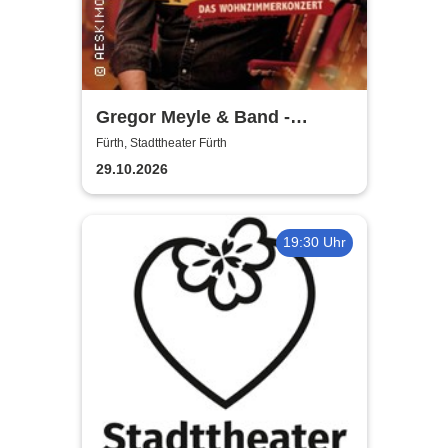
Gregor Meyle & Band -
Unplugged Tour 2026
Fürth, Stadttheater Fürth
29.10.2026
19:30 Uhr