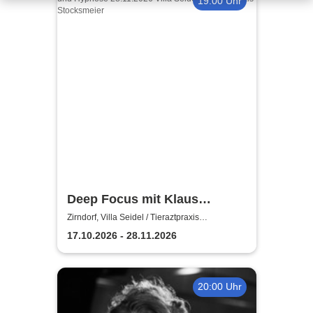
19:00 Uhr
Deep Focus mit Klaus
Schuster
Zirndorf, Villa Seidel / Tieraztpraxis
Stocksmeier
17.10.2026 - 28.11.2026
20:00 Uhr