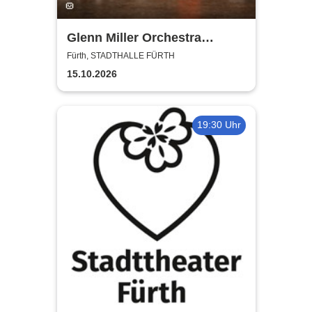
Glenn Miller Orchestra
directed by Uli Plettendorff
Fürth, STADTHALLE FÜRTH
15.10.2026
19:30 Uhr