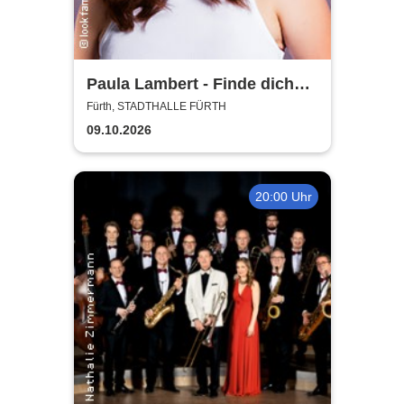
Paula Lambert - Finde dich
gut, sonst findet dich keiner
Fürth, STADTHALLE FÜRTH
09.10.2026
20:00 Uhr