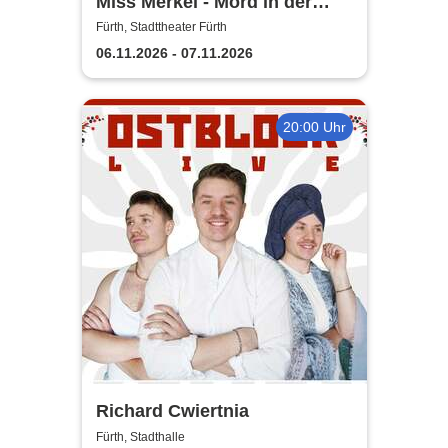
Miss Merkel - Mord in der
Uckermark | Stadttheater
Fürth, Stadttheater Fürth
Fürth
06.11.2026 - 07.11.2026
20:00 Uhr
Richard Cwiertnia
Fürth, Stadthalle