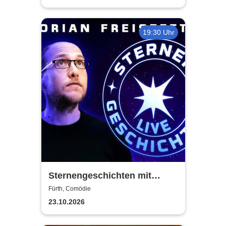
19:30 Uhr
Sternengeschichten mit
Florian Freistetter - Die
Fürth, Comödie
Geheimnisse des Universums
23.10.2026