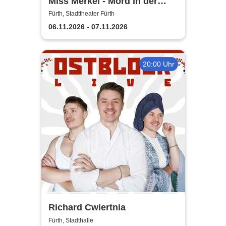
Miss Merkel - Mord in der
Uckermark | Stadttheater
Fürth, Stadttheater Fürth
Fürth
06.11.2026 - 07.11.2026
20:00 Uhr
Richard Cwiertnia
Fürth, Stadthalle