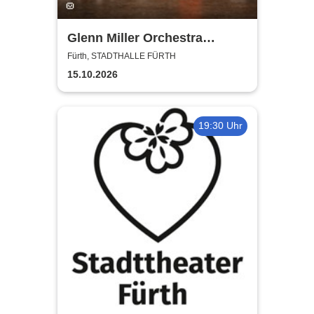
Glenn Miller Orchestra
directed by Uli Plettendorff
Fürth, STADTHALLE FÜRTH
15.10.2026
19:30 Uhr