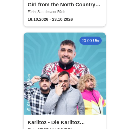
Girl from the North Country -
Stadttheater Fürth
Fürth, Stadttheater Fürth
16.10.2026 - 23.10.2026
20:00 Uhr
Karlitoz - Die Karlitoz