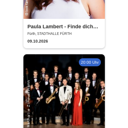
Paula Lambert - Finde dich
gut, sonst findet dich keiner
Fürth, STADTHALLE FÜRTH
09.10.2026
20:00 Uhr