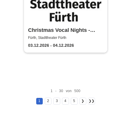
Christmas Vocal Nights -
Stadttheater Fürth
Fürth, Stadttheater Fürth
03.12.2026 - 04.12.2026
1 - 30 von 500
1
2
3
4
5
❯
❯❯