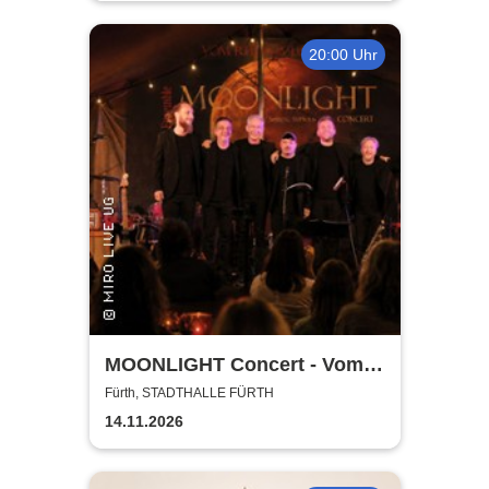
20:00 Uhr
MOONLIGHT Concert - Vom
Rhythmus des Lebens -
Fürth, STADTHALLE FÜRTH
Rhythm, Songs, Lyrics &
14.11.2026
Classic