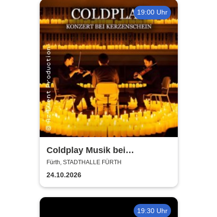
19:00 Uhr
Coldplay Musik bei
Kerzenschein
Fürth, STADTHALLE FÜRTH
24.10.2026
19:30 Uhr