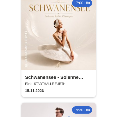
17:00 Uhr
Schwanensee - Solenne
Ballet Classique
Fürth, STADTHALLE FÜRTH
15.11.2026
19:30 Uhr