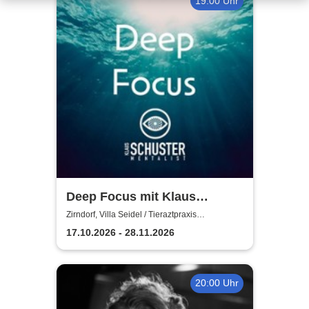
19:00 Uhr
Deep Focus mit Klaus
Schuster
Zirndorf, Villa Seidel / Tieraztpraxis
Stocksmeier
17.10.2026 - 28.11.2026
20:00 Uhr