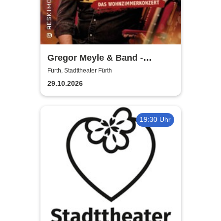
Gregor Meyle & Band -
Unplugged Tour 2026
Fürth, Stadttheater Fürth
29.10.2026
19:30 Uhr