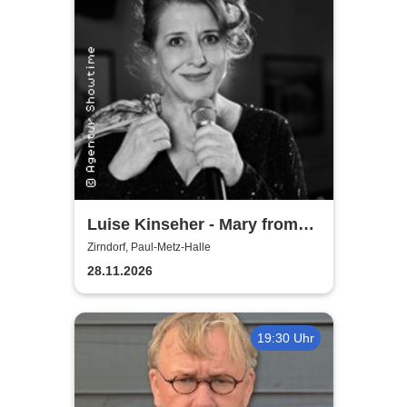
Luise Kinseher - Mary from
Bavary - Endlich Solo!
Zirndorf, Paul-Metz-Halle
28.11.2026
19:30 Uhr