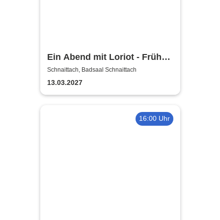
Ein Abend mit Loriot - Früher
war mehr Lametta
Schnaittach, Badsaal Schnaittach
13.03.2027
16:00 Uhr