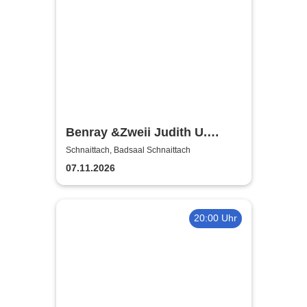
Benray &Zweii Judith U.
Miriam Geissler | Tradition,
Schnaittach, Badsaal Schnaittach
Schlager und Pop
07.11.2026
20:00 Uhr