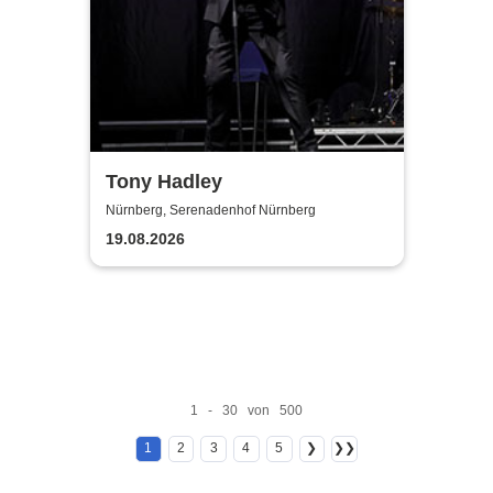
Tony Hadley
Nürnberg, Serenadenhof Nürnberg
19.08.2026
1 - 30 von 500
1
2
3
4
5
❯
❯❯