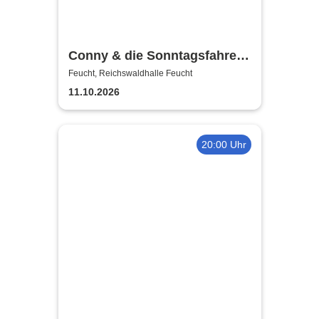
Conny & die Sonntagsfahrer -
Musik liegt in der Luft
Feucht, Reichswaldhalle Feucht
11.10.2026
20:00 Uhr