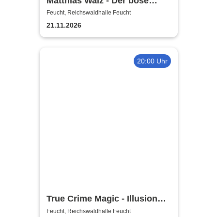
Matthias Walz - Der böse
Mann am Klavier
Feucht, Reichswaldhalle Feucht
21.11.2026
20:00 Uhr
True Crime Magic - Illusion
trifft auf harte Realität /
Feucht, Reichswaldhalle Feucht