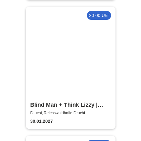
20:00 Uhr
Blind Man + Think Lizzy |
Tribute - Whitesnake + Thin
Feucht, Reichswaldhalle Feucht
Lizzy
30.01.2027