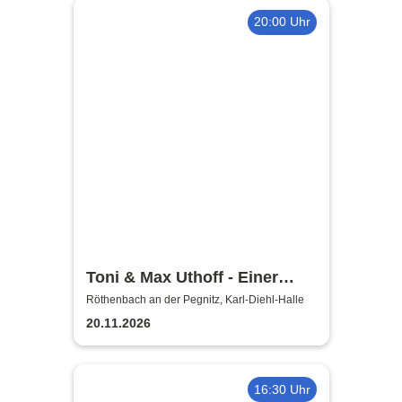
20:00 Uhr
Toni & Max Uthoff - Einer
zuviel
Röthenbach an der Pegnitz, Karl-Diehl-Halle
20.11.2026
16:30 Uhr