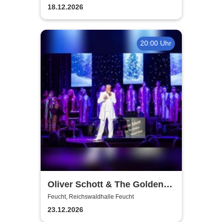
Christopher Köhler und
18.12.2026
Benjamin Gleissner
20:00 Uhr
Oliver Schott & The Golden
Gospel Choir |Gospel &
Feucht, Reichswaldhalle Feucht
Weihnachtskonzert
23.12.2026