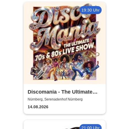
19:30 Uhr
Discomania - The Ultimate
70s & 80s Live Show
Nürnberg, Serenadenhof Nürnberg
14.08.2026
21:00 Uhr