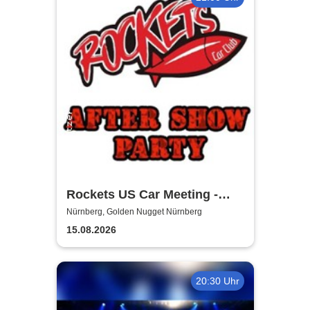
Rockets US Car Meeting -
Aftershow Party
Nürnberg, Golden Nugget Nürnberg
15.08.2026
20:30 Uhr