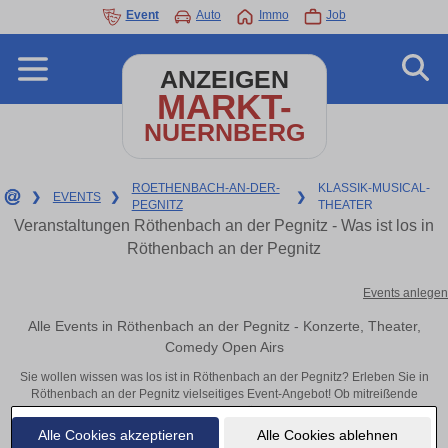
Event
Auto
Immo
Job
ANZEIGEN
MARKT-
NUERNBERG
ROETHENBACH-AN-DER-
KLASSIK-MUSICAL-
❯
EVENTS
❯
❯
PEGNITZ
THEATER
Veranstaltungen Röthenbach an der Pegnitz - Was ist los in
Röthenbach an der Pegnitz
Events anlegen
Alle Events in Röthenbach an der Pegnitz - Konzerte, Theater,
Comedy Open Airs
Sie wollen wissen was los ist in Röthenbach an der Pegnitz? Erleben Sie in
Röthenbach an der Pegnitz vielseitiges Event-Angebot! Ob mitreißende
Konzerte, inspirierende Theateraufführungen oder aufregende
Veranstaltungen in Röthenbach an der Pegnitz – hier finden alles im
Alle Cookies akzeptieren
Alle Cookies ablehnen
Überblick und Tickets.