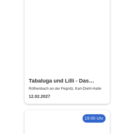
Tabaluga und Lilli - Das
drachenstarke Musical für die
Röthenbach an der Pegnitz, Karl-Diehl-Halle
ganze Familie
12.02.2027
19:00 Uhr