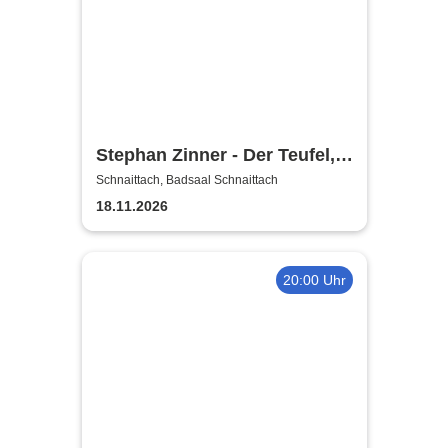
Stephan Zinner - Der Teufel,
das Mädchen, der Blues und
Schnaittach, Badsaal Schnaittach
ich
18.11.2026
20:00 Uhr