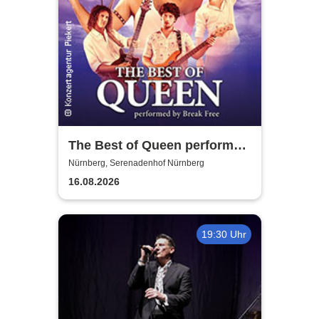
The Best of Queen performed
by Break Free - A Magical
Nürnberg, Serenadenhof Nürnberg
Tour
16.08.2026
19:30 Uhr