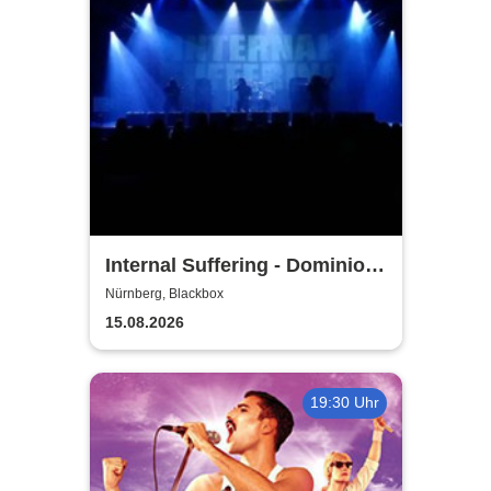
Internal Suffering - Dominion
of the Xul Tour 2026
Nürnberg, Blackbox
15.08.2026
19:30 Uhr