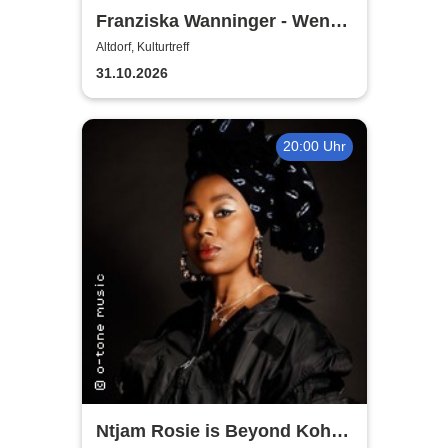
Franziska Wanninger - Wenn
du wen brauchst, ruf mich
Altdorf, Kulturtreff
nicht an
31.10.2026
20:00 Uhr
Ntjam Rosie is Beyond Koho