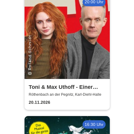
20:00 Uhr
Toni & Max Uthoff - Einer
zuviel
Röthenbach an der Pegnitz, Karl-Diehl-Halle
20.11.2026
16:30 Uhr