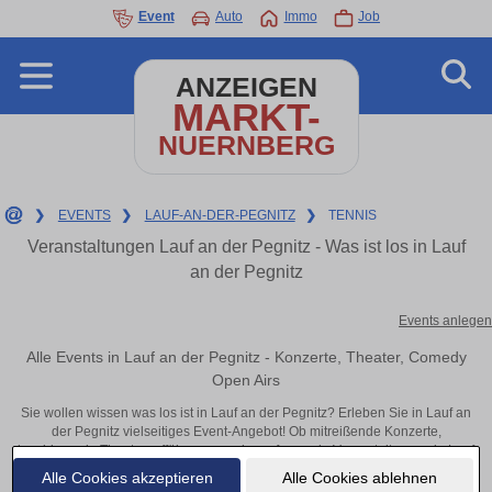
Event
Auto
Immo
Job
ANZEIGEN
MARKT-
NUERNBERG
❯
EVENTS
❯
LAUF-AN-DER-PEGNITZ
❯
TENNIS
Veranstaltungen Lauf an der Pegnitz - Was ist los in Lauf
an der Pegnitz
Events anlegen
Alle Events in Lauf an der Pegnitz - Konzerte, Theater, Comedy
Open Airs
Sie wollen wissen was los ist in Lauf an der Pegnitz? Erleben Sie in Lauf an
der Pegnitz vielseitiges Event-Angebot! Ob mitreißende Konzerte,
inspirierende Theateraufführungen oder aufregende Veranstaltungen in Lauf
an der Pegnitz – hier finden alles im Überblick und Tickets.
Alle Cookies akzeptieren
Alle Cookies ablehnen