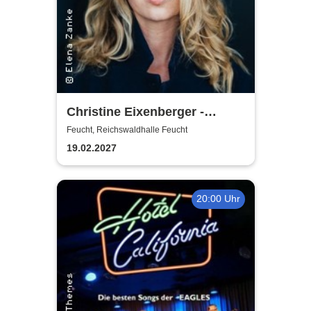
Christine Eixenberger -
Vorpremiere
Feucht, Reichswaldhalle Feucht
19.02.2027
20:00 Uhr