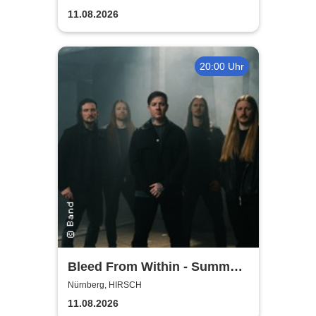
11.08.2026
20:00 Uhr
Bleed From Within - Summer
2026
Nürnberg, HIRSCH
11.08.2026