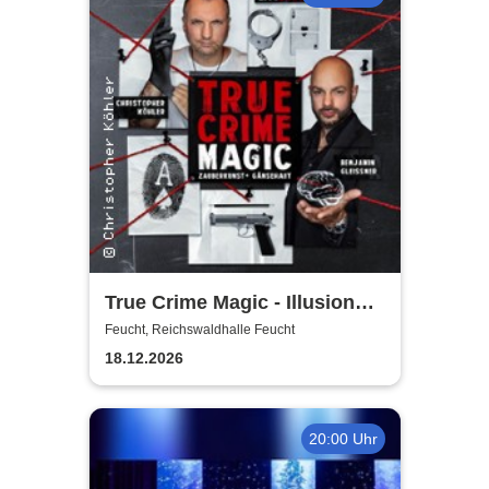
True Crime Magic - Illusion
trifft auf harte Realität /
Feucht, Reichswaldhalle Feucht
Christopher Köhler und
18.12.2026
Benjamin Gleissner
20:00 Uhr