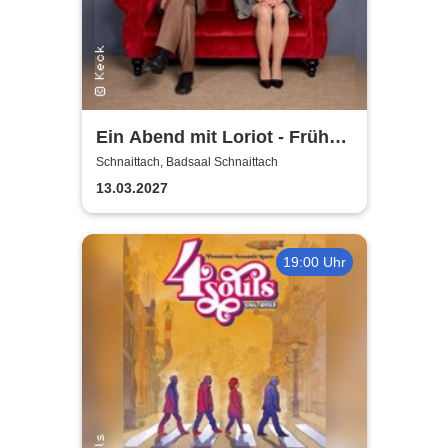
Ein Abend mit Loriot - Früher
war mehr Lametta
Schnaittach, Badsaal Schnaittach
13.03.2027
19:00 Uhr