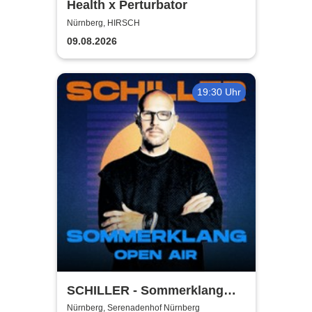
Health x Perturbator
Nürnberg, HIRSCH
09.08.2026
19:30 Uhr
SCHILLER - Sommerklang
2026
Nürnberg, Serenadenhof Nürnberg