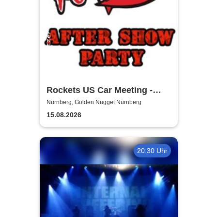
Rockets US Car Meeting -
Aftershow Party
Nürnberg, Golden Nugget Nürnberg
15.08.2026
20:30 Uhr