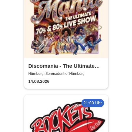
Discomania - The Ultimate
70s & 80s Live Show
Nürnberg, Serenadenhof Nürnberg
14.08.2026
21:00 Uhr