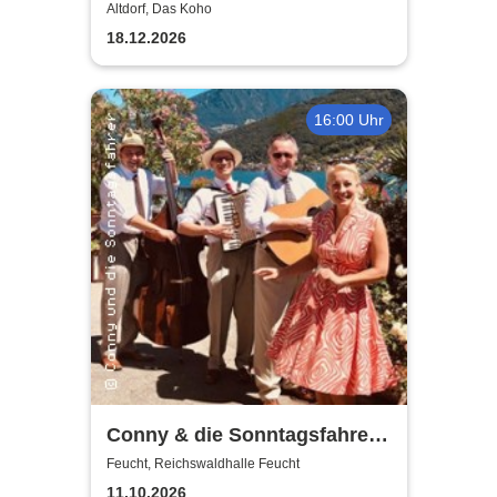
Altdorf
Altdorf, Das Koho
18.12.2026
16:00 Uhr
Conny & die Sonntagsfahrer -
Musik liegt in der Luft
Feucht, Reichswaldhalle Feucht
11.10.2026