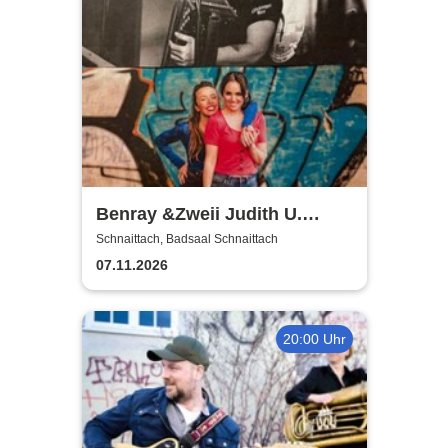
Benray &Zweii Judith U.
Miriam Geissler | Tradition,
Schnaittach, Badsaal Schnaittach
Schlager und Pop
07.11.2026
20:00 Uhr