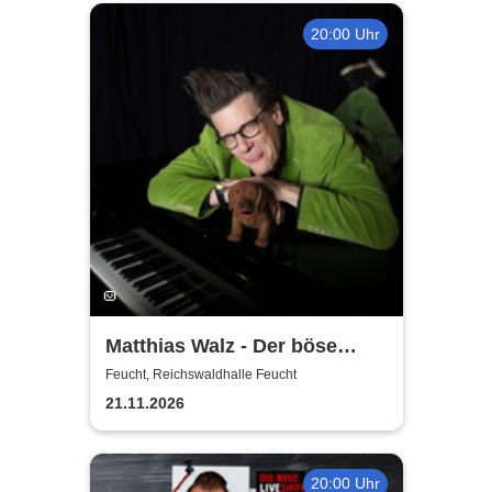
20:00 Uhr
Matthias Walz - Der böse
Mann am Klavier
Feucht, Reichswaldhalle Feucht
21.11.2026
20:00 Uhr