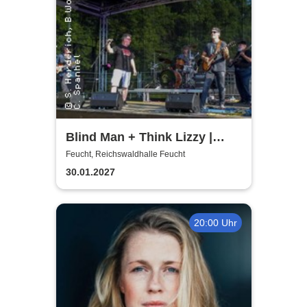
Blind Man + Think Lizzy |
Tribute - Whitesnake + Thin
Feucht, Reichswaldhalle Feucht
Lizzy
30.01.2027
20:00 Uhr