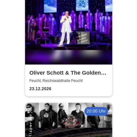
Oliver Schott & The Golden
Gospel Choir |Gospel &
Feucht, Reichswaldhalle Feucht
Weihnachtskonzert
23.12.2026
20:00 Uhr