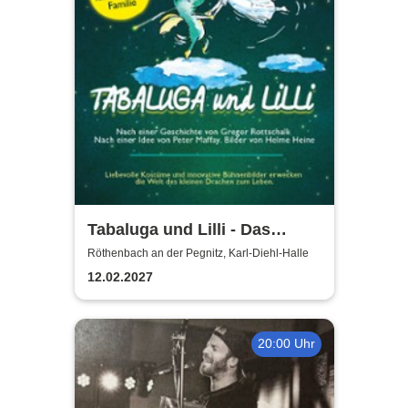
Tabaluga und Lilli - Das
drachenstarke Musical für die
Röthenbach an der Pegnitz, Karl-Diehl-Halle
ganze Familie
12.02.2027
20:00 Uhr