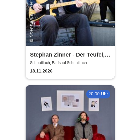
Stephan Zinner - Der Teufel,
das Mädchen, der Blues und
Schnaittach, Badsaal Schnaittach
ich
18.11.2026
20:00 Uhr