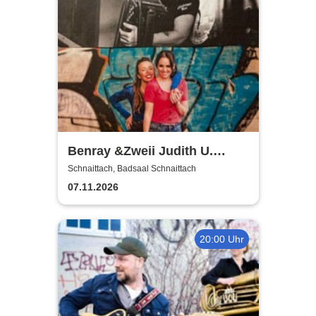
Benray &Zweii Judith U.
Miriam Geissler | Tradition,
Schnaittach, Badsaal Schnaittach
Schlager und Pop
07.11.2026
20:00 Uhr