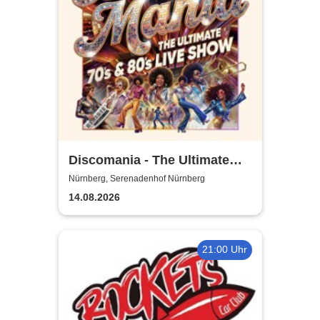
Discomania - The Ultimate
70s & 80s Live Show
Nürnberg, Serenadenhof Nürnberg
14.08.2026
21:00 Uhr