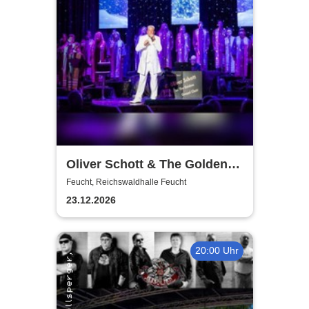
Oliver Schott & The Golden
Gospel Choir |Gospel &
Feucht, Reichswaldhalle Feucht
Weihnachtskonzert
23.12.2026
20:00 Uhr