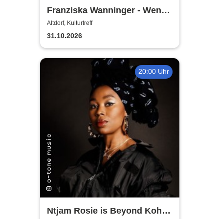
Franziska Wanninger - Wenn
du wen brauchst, ruf mich
Altdorf, Kulturtreff
nicht an
31.10.2026
20:00 Uhr
Ntjam Rosie is Beyond Koho