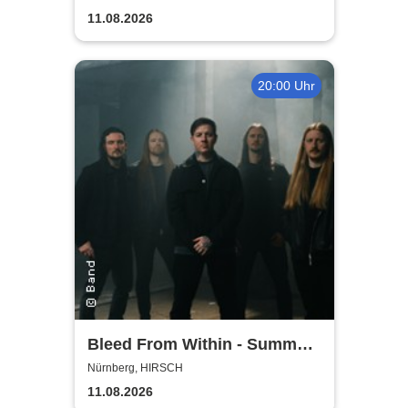
11.08.2026
20:00 Uhr
Bleed From Within - Summer
2026
Nürnberg, HIRSCH
11.08.2026