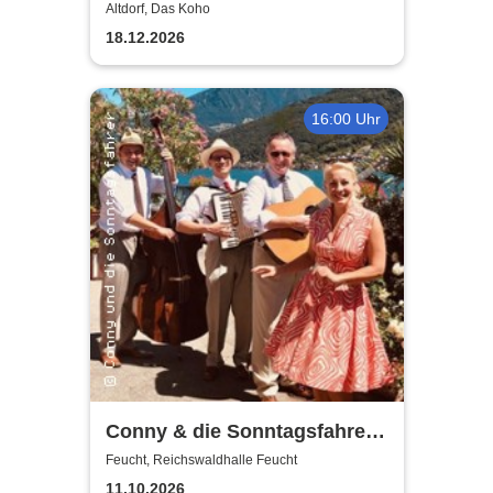
Altdorf
Altdorf, Das Koho
18.12.2026
16:00 Uhr
Conny & die Sonntagsfahrer -
Musik liegt in der Luft
Feucht, Reichswaldhalle Feucht
11.10.2026