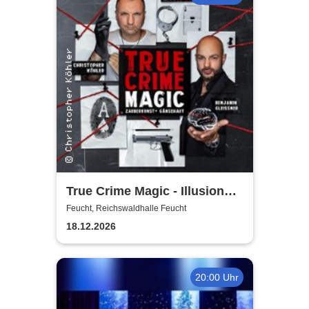
True Crime Magic - Illusion
trifft auf harte Realität /
Feucht, Reichswaldhalle Feucht
Christopher Köhler und
18.12.2026
Benjamin Gleissner
20:00 Uhr