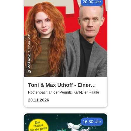
20:00 Uhr
Toni & Max Uthoff - Einer
zuviel
Röthenbach an der Pegnitz, Karl-Diehl-Halle
20.11.2026
16:30 Uhr