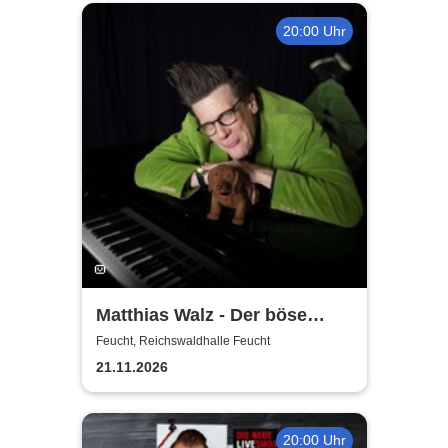
20:00 Uhr
Matthias Walz - Der böse
Mann am Klavier
Feucht, Reichswaldhalle Feucht
21.11.2026
20:00 Uhr