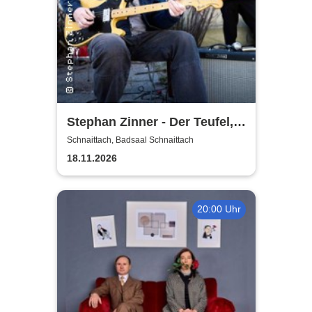
Stephan Zinner - Der Teufel,
das Mädchen, der Blues und
Schnaittach, Badsaal Schnaittach
ich
18.11.2026
20:00 Uhr