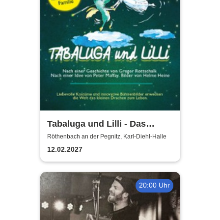
Tabaluga und Lilli - Das
drachenstarke Musical für die
Röthenbach an der Pegnitz, Karl-Diehl-Halle
ganze Familie
12.02.2027
20:00 Uhr