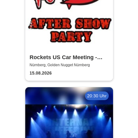
Rockets US Car Meeting -
Aftershow Party
Nürnberg, Golden Nugget Nürnberg
15.08.2026
20:30 Uhr