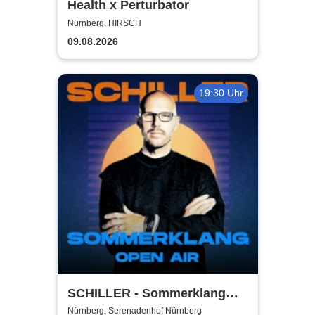
Health x Perturbator
Nürnberg, HIRSCH
09.08.2026
19:30 Uhr
SCHILLER - Sommerklang
2026
Nürnberg, Serenadenhof Nürnberg