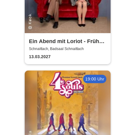
Ein Abend mit Loriot - Früher
war mehr Lametta
Schnaittach, Badsaal Schnaittach
13.03.2027
19:00 Uhr