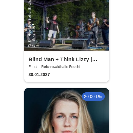
Blind Man + Think Lizzy |
Tribute - Whitesnake + Thin
Feucht, Reichswaldhalle Feucht
Lizzy
30.01.2027
20:00 Uhr