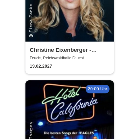
Christine Eixenberger -
Vorpremiere
Feucht, Reichswaldhalle Feucht
19.02.2027
20:00 Uhr