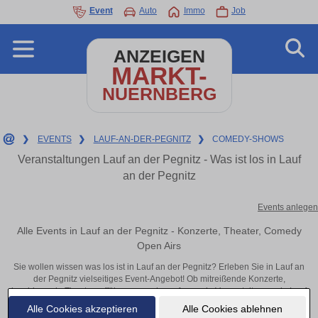
Event
Auto
Immo
Job
ANZEIGEN
MARKT-
NUERNBERG
❯
EVENTS
❯
LAUF-AN-DER-PEGNITZ
❯
COMEDY-SHOWS
Veranstaltungen Lauf an der Pegnitz - Was ist los in Lauf
an der Pegnitz
Events anlegen
Alle Events in Lauf an der Pegnitz - Konzerte, Theater, Comedy
Open Airs
Sie wollen wissen was los ist in Lauf an der Pegnitz? Erleben Sie in Lauf an
der Pegnitz vielseitiges Event-Angebot! Ob mitreißende Konzerte,
inspirierende Theateraufführungen oder aufregende Veranstaltungen in Lauf
an der Pegnitz – hier finden alles im Überblick und Tickets.
Alle Cookies akzeptieren
Alle Cookies ablehnen