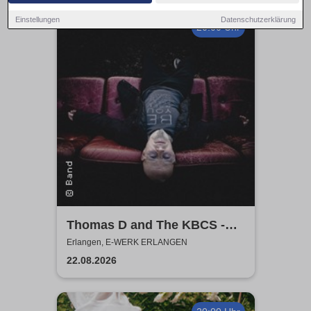
Einstellungen
Datenschutzerklärung
20:00 Uhr
Thomas D and The KBCS -
Neocortex Tour 2026
Erlangen, E-WERK ERLANGEN
22.08.2026