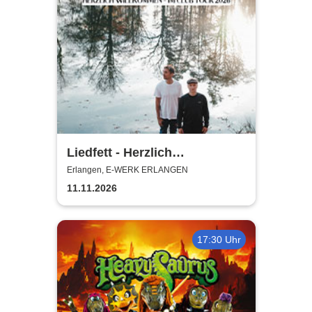
Liedfett - Herzlich
Willkommen - Im Club Tour
Erlangen, E-WERK ERLANGEN
2026
11.11.2026
17:30 Uhr