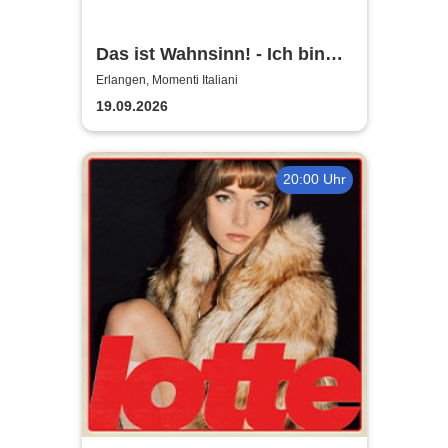
Das ist Wahnsinn! - Ich bin
geboren um dich zu lieben!
Erlangen, Momenti Italiani
19.09.2026
20:00 Uhr