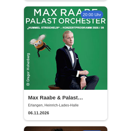
20:00 Uhr
Max Raabe & Palast
Orchester - Hummel
Erlangen, Heinrich-Lades-Halle
streicheln
06.11.2026