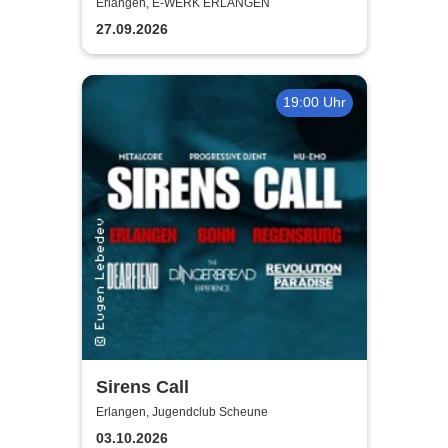
Sarg, Du trägst was Buntes -
Erlangen, E-WERK ERLANGEN
Tour 2026
27.09.2026
19:00 Uhr
Sirens Call
Erlangen, Jugendclub Scheune
03.10.2026