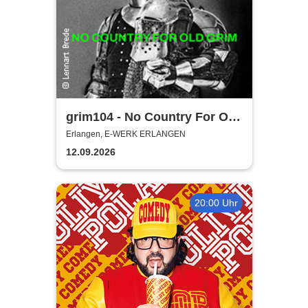
grim104 - No Country For Old
Grim Tour 2026
Erlangen, E-WERK ERLANGEN
12.09.2026
20:00 Uhr