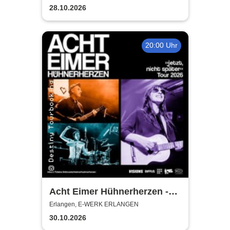
Nürnberger Symphonikern
28.10.2026
20:00 Uhr
Acht Eimer Hühnerherzen -
jetzt, nicht später - Tour 2026
Erlangen, E-WERK ERLANGEN
30.10.2026