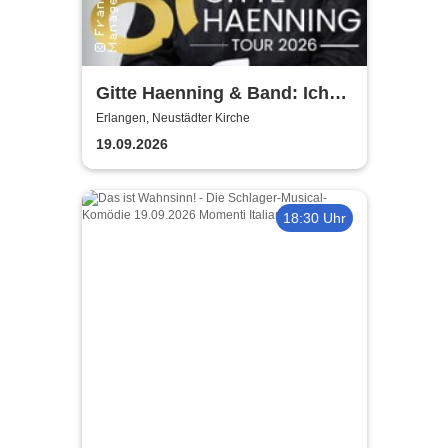
Gitte Haenning & Band: Ich
bin Stark - 80 Jahre Gitte
Erlangen, Neustädter Kirche
Haenning
19.09.2026
18:30 Uhr