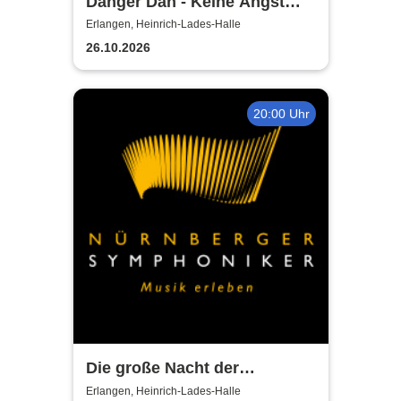
Danger Dan - Keine Angst
Tour 2026 / 2027
Erlangen, Heinrich-Lades-Halle
26.10.2026
20:00 Uhr
Die große Nacht der
Filmmusik mit den
Erlangen, Heinrich-Lades-Halle