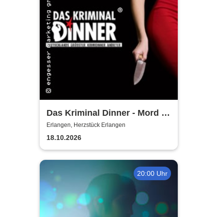
Das Kriminal Dinner - Mord &
Tod - im Gasthof zur
Erlangen, Herzstück Erlangen
Zapfsäule
18.10.2026
20:00 Uhr