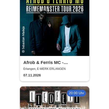
Afrob & Ferris MC -
Reimemonster Tour 2026
Erlangen, E-WERK ERLANGEN
07.11.2026
20:00 Uhr