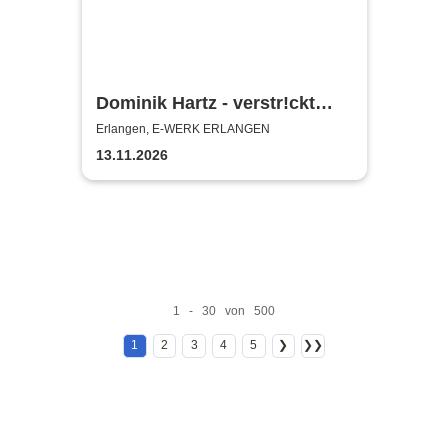
Dominik Hartz - verstr!ckt
Tour 2026
Erlangen, E-WERK ERLANGEN
13.11.2026
1 - 30 von 500
1
2
3
4
5
❯
❯❯