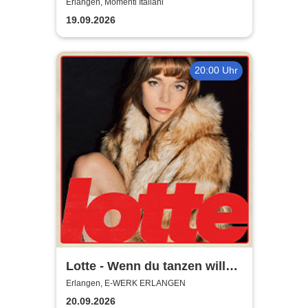
geboren um dich zu lieben!
Erlangen, Momenti Italiani
19.09.2026
20:00 Uhr
Lotte - Wenn du tanzen willst
Tour 2026
Erlangen, E-WERK ERLANGEN
20.09.2026