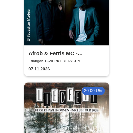
Afrob & Ferris MC -
Reimemonster Tour 2026
Erlangen, E-WERK ERLANGEN
07.11.2026
20:00 Uhr