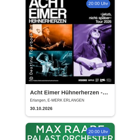
20:00 Uhr
Acht Eimer Hühnerherzen -
jetzt, nicht später - Tour 2026
Erlangen, E-WERK ERLANGEN
30.10.2026
20:00 Uhr