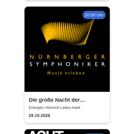
20:00 Uhr
Die große Nacht der
Filmmusik mit den
Erlangen, Heinrich-Lades-Halle
Nürnberger Symphonikern
28.10.2026