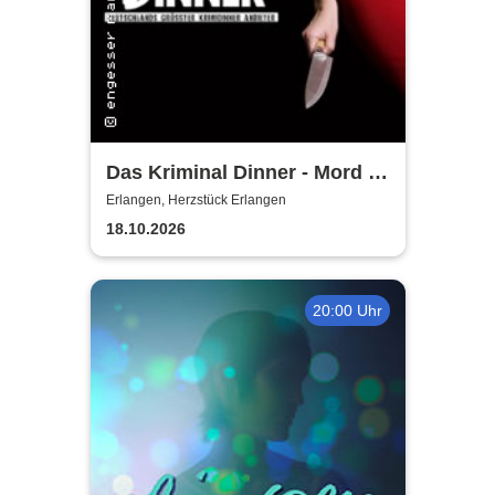
Das Kriminal Dinner - Mord &
Tod - im Gasthof zur
Erlangen, Herzstück Erlangen
Zapfsäule
18.10.2026
20:00 Uhr