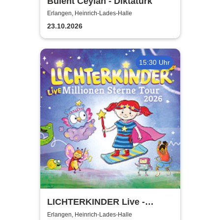
Bülent Ceylan - Diktatürk
Erlangen, Heinrich-Lades-Halle
23.10.2026
15:30 Uhr
LICHTERKINDER Live -
Millionen Sterne Tour 2026
Erlangen, Heinrich-Lades-Halle