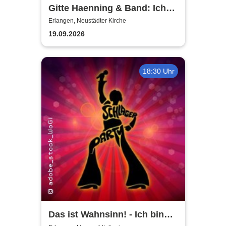
Gitte Haenning & Band: Ich
bin Stark - 80 Jahre Gitte
Erlangen, Neustädter Kirche
Haenning
19.09.2026
18:30 Uhr
Das ist Wahnsinn! - Ich bin