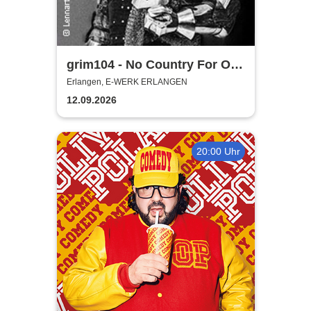
grim104 - No Country For Old
Grim Tour 2026
Erlangen, E-WERK ERLANGEN
12.09.2026
20:00 Uhr