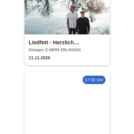
Liedfett - Herzlich
Willkommen - Im Club Tour
Erlangen, E-WERK ERLANGEN
2026
11.11.2026
17:30 Uhr