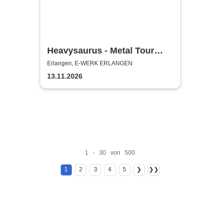
Heavysaurus - Metal Tour
2026/27
Erlangen, E-WERK ERLANGEN
13.11.2026
1 - 30 von 500
1
2
3
4
5
❯
❯❯