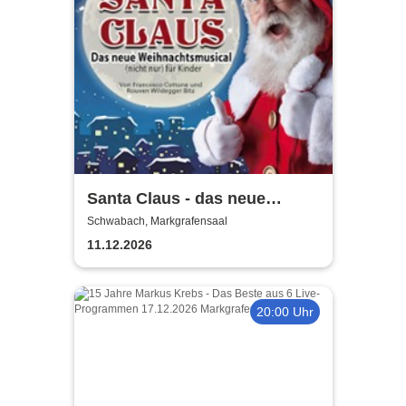
Santa Claus - das neue
Weihnachtsmusical (nicht
Schwabach, Markgrafensaal
nur) für Kinder
11.12.2026
20:00 Uhr