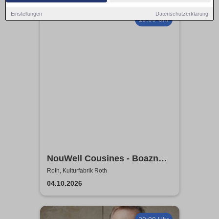
Einstellungen
Datenschutzerklärung
19:00 Uhr
NouWell Cousines - Boazn
Klassik
Roth, Kulturfabrik Roth
04.10.2026