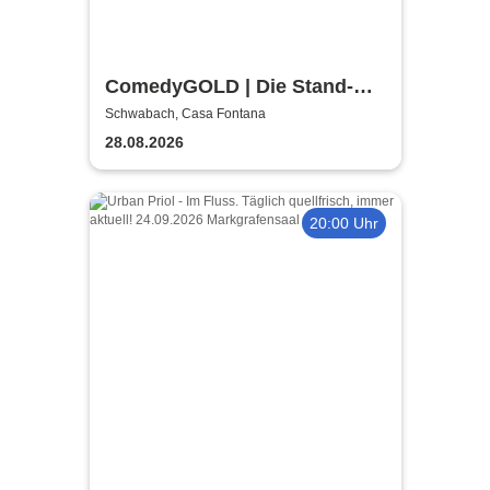
ComedyGOLD | Die Stand-Up
Show in Schwabach!
Schwabach, Casa Fontana
28.08.2026
20:00 Uhr