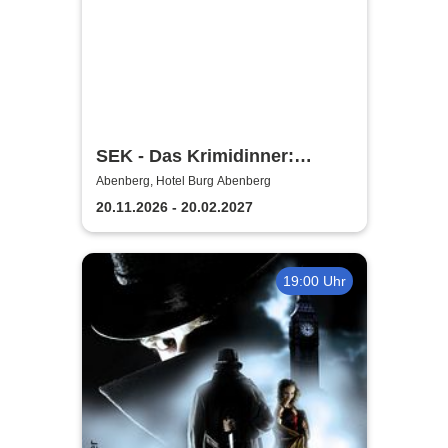
SEK - Das Krimidinner:
Silencio - Morde geschehen
Abenberg, Hotel Burg Abenberg
nicht immer leise
20.11.2026 - 20.02.2027
19:00 Uhr