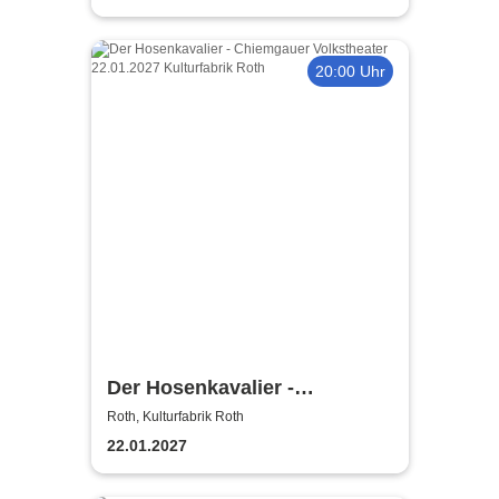
20:00 Uhr
Der Hosenkavalier -
Chiemgauer Volkstheater
Roth, Kulturfabrik Roth
22.01.2027