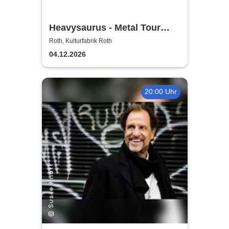
Heavysaurus - Metal Tour
2026/27
Roth, Kulturfabrik Roth
04.12.2026
20:00 Uhr