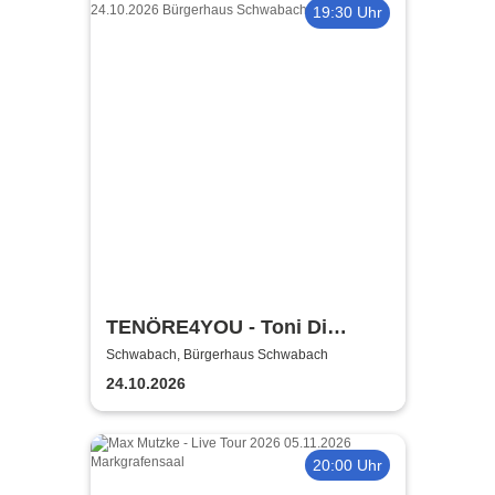
19:30 Uhr
TENÖRE4YOU - Toni Di
Napoli & Pietro Pato
Schwabach, Bürgerhaus Schwabach
24.10.2026
20:00 Uhr