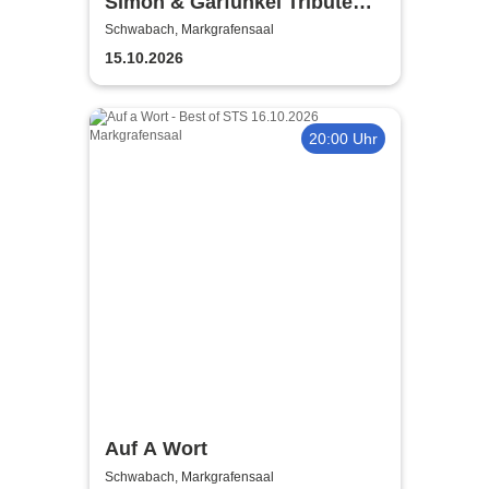
Simon & Garfunkel Tribute
meets Classic - Duo
Schwabach, Markgrafensaal
Graceland
15.10.2026
20:00 Uhr
Auf A Wort
Schwabach, Markgrafensaal