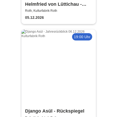
Helmfried von Lüttichau -
Weil’s raus muss
Roth, Kulturfabrik Roth
05.12.2026
19:00 Uhr
Django Asül - Rückspiegel