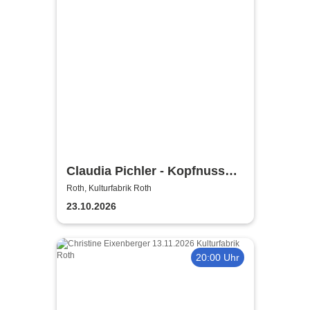
Claudia Pichler - Kopfnuss
und Konterbier
Roth, Kulturfabrik Roth
23.10.2026
20:00 Uhr