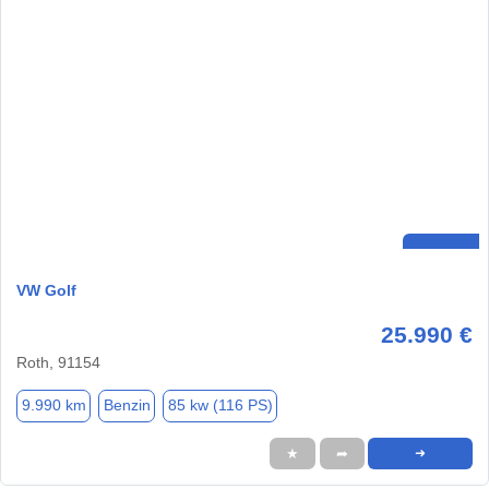
VW Golf
25.990 €
Roth, 91154
9.990 km
Benzin
85 kw (116 PS)
★
➦
➜