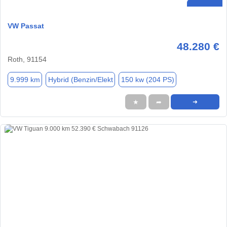
VW Passat
48.280 €
Roth, 91154
9.999 km
Hybrid (Benzin/Elekt
150 kw (204 PS)
★
➦
➜