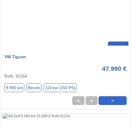
VW Tiguan
47.990 €
Roth, 91154
9.990 km
Benzin
110 kw (150 PS)
★
➦
➜