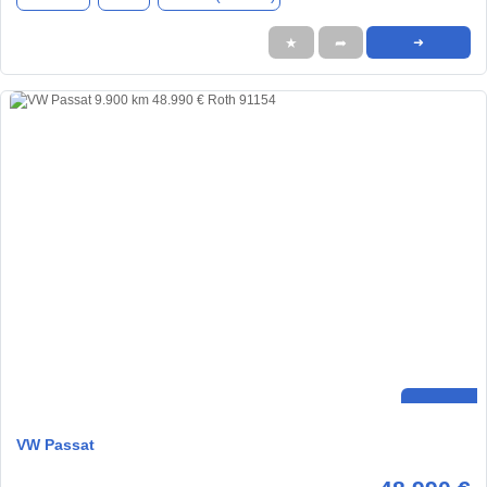
★
➦
➜
VW Passat