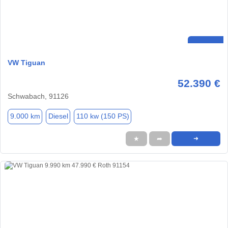
VW Tiguan
52.390 €
Schwabach, 91126
9.000 km
Diesel
110 kw (150 PS)
★
➦
➜