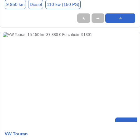
9.950 km
Diesel
110 kw (150 PS)
★
➦
➜
VW Touran