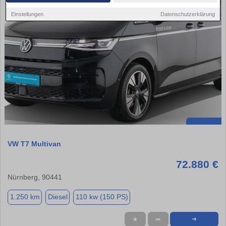
Einstellungen
Datenschutzerklärung
VW T7 Multivan
72.880 €
Nürnberg, 90441
1.250 km
Diesel
110 kw (150 PS)
★
➦
➜