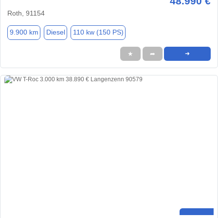
48.990 €
Roth, 91154
9.900 km
Diesel
110 kw (150 PS)
★
➦
➜