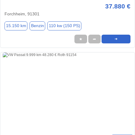
37.880 €
Forchheim, 91301
15.150 km
Benzin
110 kw (150 PS)
★
➦
➜