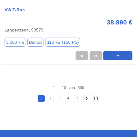
VW T-Roc
38.890 €
Langenzenn, 90579
3.000 km
Benzin
110 kw (150 PS)
★
➦
➜
1 - 10 von 500
1
2
3
4
5
❯
❯❯