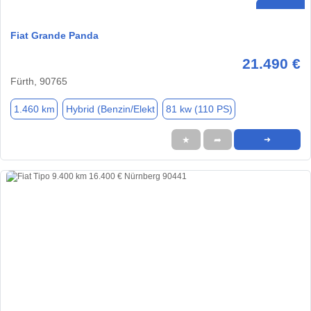
Fiat Grande Panda
21.490 €
Fürth, 90765
1.460 km
Hybrid (Benzin/Elekt
81 kw (110 PS)
★
➦
➜