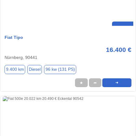
Fiat Tipo
16.400 €
Nürnberg, 90441
9.400 km
Diesel
96 kw (131 PS)
★
➦
➜