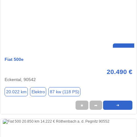
Fiat 500e
20.490 €
Eckental, 90542
20.022 km
Elektro
87 kw (118 PS)
★
➦
➜