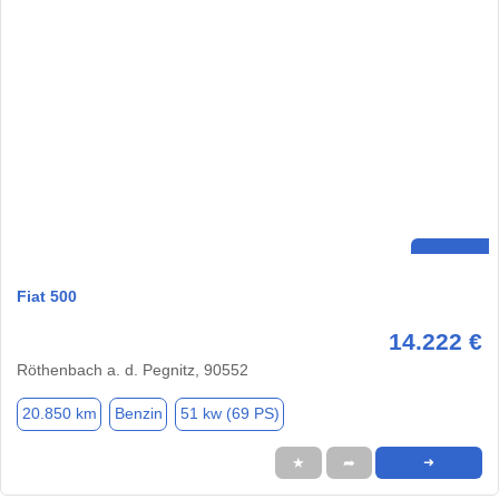
Fiat 500
14.222 €
Röthenbach a. d. Pegnitz, 90552
20.850 km
Benzin
51 kw (69 PS)
★
➦
➜