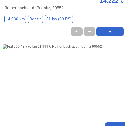
14.222 €
Röthenbach a. d. Pegnitz, 90552
14.930 km
Benzin
51 kw (69 PS)
★
➦
➜