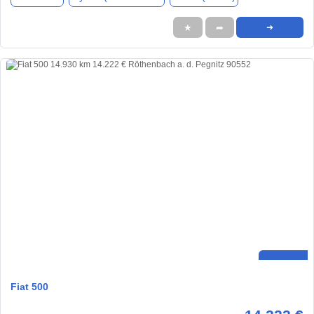
★
➦
➜
Fiat 500