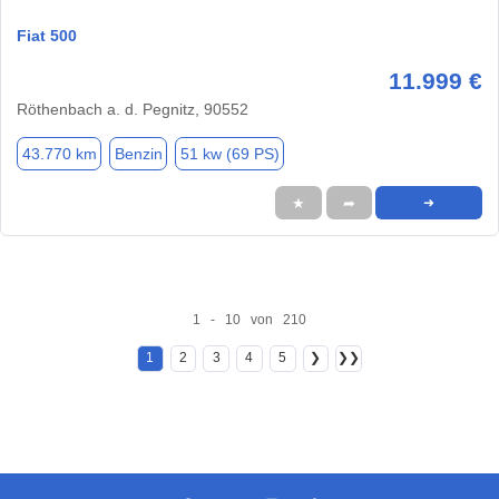
Fiat 500
11.999 €
Röthenbach a. d. Pegnitz, 90552
43.770 km
Benzin
51 kw (69 PS)
★
➦
➜
1 - 10 von 210
1
2
3
4
5
❯
❯❯