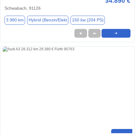
34.890 €
Schwabach, 91126
3.980 km
Hybrid (Benzin/Elekt
150 kw (204 PS)
★
➦
➜