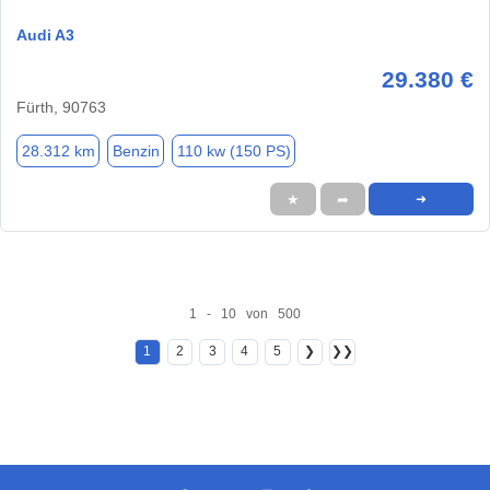
Audi A3
29.380 €
Fürth, 90763
28.312 km
Benzin
110 kw (150 PS)
★
➦
➜
1 - 10 von 500
1
2
3
4
5
❯
❯❯