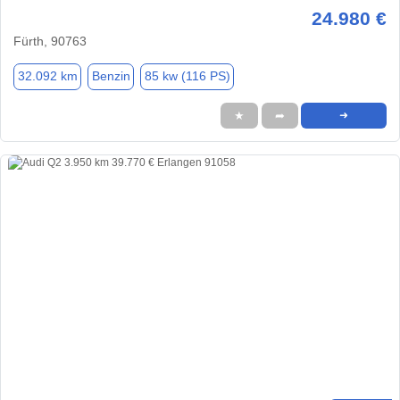
24.980 €
Fürth, 90763
32.092 km
Benzin
85 kw (116 PS)
★
➦
➜