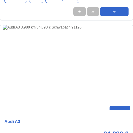
★
➦
➜
Audi A3