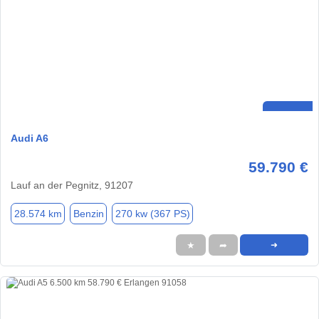
Audi A6
59.790 €
Lauf an der Pegnitz, 91207
28.574 km
Benzin
270 kw (367 PS)
★
➦
➜