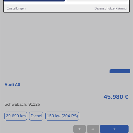
Einstellungen
Datenschutzerklärung
Audi A6
45.980 €
Schwabach, 91126
29.690 km
Diesel
150 kw (204 PS)
★
➦
➜