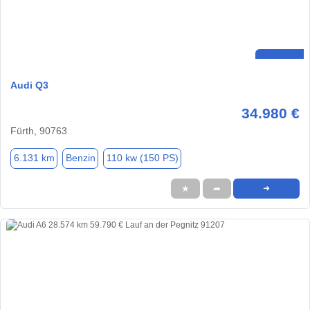
Audi Q3
34.980 €
Fürth, 90763
6.131 km
Benzin
110 kw (150 PS)
★
➦
➜