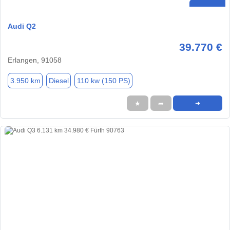
Audi Q2
39.770 €
Erlangen, 91058
3.950 km
Diesel
110 kw (150 PS)
★
➦
➜