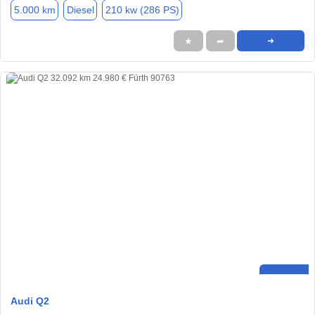
5.000 km
Diesel
210 kw (286 PS)
★
➦
➜
Audi Q2