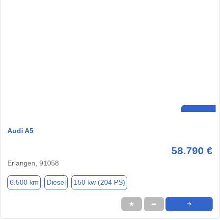
Audi A5
58.790 €
Erlangen, 91058
6.500 km
Diesel
150 kw (204 PS)
★
➦
➜