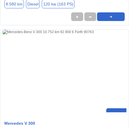
8.580 km
Diesel
120 kw (163 PS)
★
➦
➜
Mercedes V 300