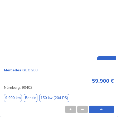
Mercedes GLC 200
59.900 €
Nürnberg, 90402
9.900 km
Benzin
150 kw (204 PS)
★
➦
➜