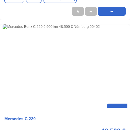
★
➦
➜
Mercedes C 220