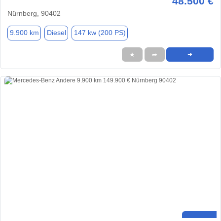
48.500 €
Nürnberg, 90402
9.900 km
Diesel
147 kw (200 PS)
★
➦
➜