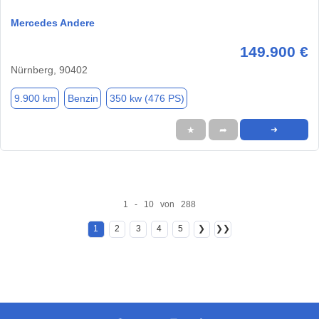
Mercedes Andere
149.900 €
Nürnberg, 90402
9.900 km
Benzin
350 kw (476 PS)
★
➦
➜
1 - 10 von 288
1
2
3
4
5
❯
❯❯