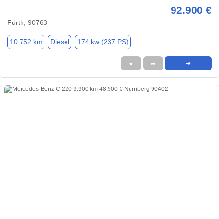
92.900 €
Fürth, 90763
10.752 km
Diesel
174 kw (237 PS)
★
➦
➜