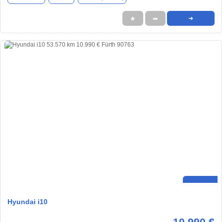
★
➦
➜
Hyundai i10
10.990 €