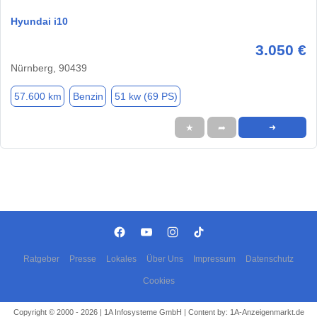
Hyundai i10
3.050 €
Nürnberg, 90439
57.600 km
Benzin
51 kw (69 PS)
★
➦
➜
Ratgeber
Presse
Lokales
Über Uns
Impressum
Datenschutz
Cookies
Copyright © 2000 - 2026 | 1A Infosysteme GmbH | Content by: 1A-Anzeigenmarkt.de