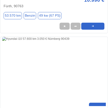
Fürth, 90763
53.570 km
Benzin
49 kw (67 PS)
★
➦
➜