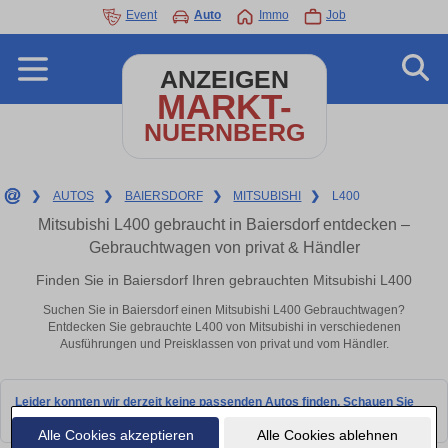
Event
Auto
Immo
Job
ANZEIGEN
MARKT-
NUERNBERG
❯
AUTOS
❯
BAIERSDORF
❯
MITSUBISHI
❯
L400
Mitsubishi L400 gebraucht in Baiersdorf entdecken –
Gebrauchtwagen von privat & Händler
Finden Sie in Baiersdorf Ihren gebrauchten Mitsubishi L400
Suchen Sie in Baiersdorf einen Mitsubishi L400 Gebrauchtwagen?
Entdecken Sie gebrauchte L400 von Mitsubishi in verschiedenen
Ausführungen und Preisklassen von privat und vom Händler.
Leider konnten wir derzeit keine passenden Autos finden. Schauen Sie
bald wieder vorbei!
Alle Cookies akzeptieren
Alle Cookies ablehnen