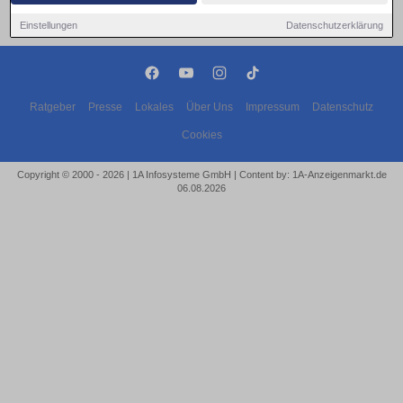
Einstellungen
Datenschutzerklärung
Ratgeber
Presse
Lokales
Über Uns
Impressum
Datenschutz
Cookies
Copyright © 2000 - 2026 | 1A Infosysteme GmbH | Content by: 1A-Anzeigenmarkt.de
06.08.2026