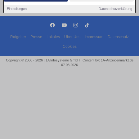
Einstellungen
Datenschutzerklärung
Ratgeber
Presse
Lokales
Über Uns
Impressum
Datenschutz
Cookies
Copyright © 2000 - 2026 | 1A Infosysteme GmbH | Content by: 1A-Anzeigenmarkt.de
07.08.2026