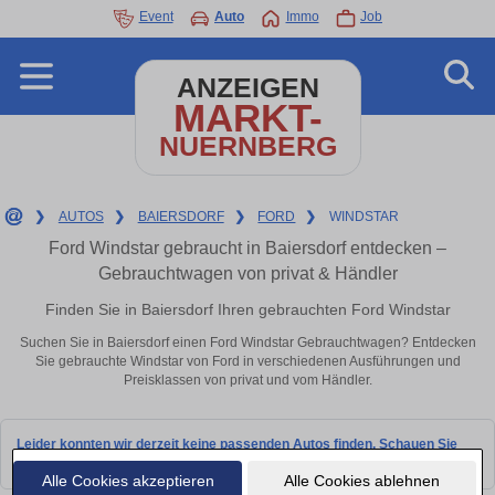
Event
Auto
Immo
Job
ANZEIGEN
MARKT-
NUERNBERG
❯
AUTOS
❯
BAIERSDORF
❯
FORD
❯
WINDSTAR
Ford Windstar gebraucht in Baiersdorf entdecken –
Gebrauchtwagen von privat & Händler
Finden Sie in Baiersdorf Ihren gebrauchten Ford Windstar
Suchen Sie in Baiersdorf einen Ford Windstar Gebrauchtwagen? Entdecken
Sie gebrauchte Windstar von Ford in verschiedenen Ausführungen und
Preisklassen von privat und vom Händler.
Leider konnten wir derzeit keine passenden Autos finden. Schauen Sie
bald wieder vorbei!
Alle Cookies akzeptieren
Alle Cookies ablehnen