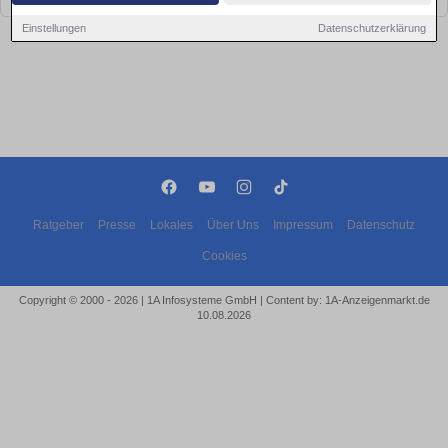
Einstellungen
Datenschutzerklärung
Ratgeber
Presse
Lokales
Über Uns
Impressum
Datenschutz
Cookies
Copyright © 2000 - 2026 | 1A Infosysteme GmbH | Content by: 1A-Anzeigenmarkt.de
10.08.2026