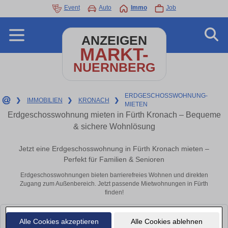
Event
Auto
Immo
Job
ANZEIGEN
MARKT-
NUERNBERG
ERDGESCHOSSWOHNUNG-
❯
IMMOBILIEN
❯
KRONACH
❯
MIETEN
Erdgeschosswohnung mieten in Fürth Kronach – Bequeme
& sichere Wohnlösung
Jetzt eine Erdgeschosswohnung in Fürth Kronach mieten –
Perfekt für Familien & Senioren
Erdgeschosswohnungen bieten barrierefreies Wohnen und direkten
Zugang zum Außenbereich. Jetzt passende Mietwohnungen in Fürth
finden!
Leider konnten wir derzeit keine passenden Objekte finden. Schauen Sie
Alle Cookies akzeptieren
Alle Cookies ablehnen
bald wieder vorbei!