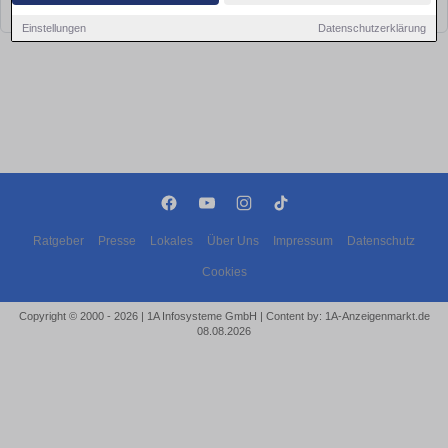
bald wieder vorbei!
Einstellungen
Datenschutzerklärung
Ratgeber
Presse
Lokales
Über Uns
Impressum
Datenschutz
Cookies
Copyright © 2000 - 2026 | 1A Infosysteme GmbH | Content by: 1A-Anzeigenmarkt.de
08.08.2026