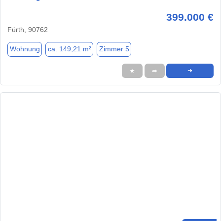
399.000 €
Fürth, 90762
Wohnung
ca. 149,21 m²
Zimmer 5
★
➦
➜