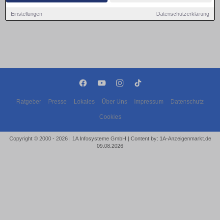
Einstellungen
Datenschutzerklärung
Ratgeber
Presse
Lokales
Über Uns
Impressum
Datenschutz
Cookies
Copyright © 2000 - 2026 | 1A Infosysteme GmbH | Content by: 1A-Anzeigenmarkt.de
09.08.2026