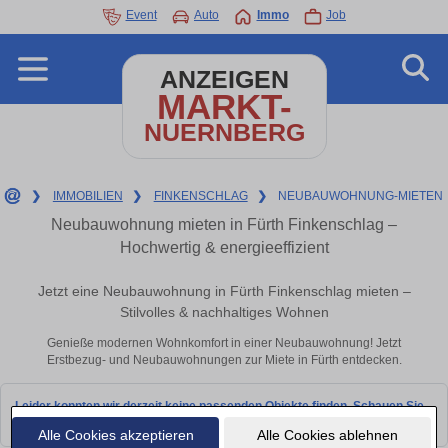
Event
Auto
Immo
Job
ANZEIGEN
MARKT-
NUERNBERG
❯
IMMOBILIEN
❯
FINKENSCHLAG
❯
NEUBAUWOHNUNG-MIETEN
Neubauwohnung mieten in Fürth Finkenschlag –
Hochwertig & energieeffizient
Jetzt eine Neubauwohnung in Fürth Finkenschlag mieten –
Stilvolles & nachhaltiges Wohnen
Genieße modernen Wohnkomfort in einer Neubauwohnung! Jetzt
Erstbezug- und Neubauwohnungen zur Miete in Fürth entdecken.
Leider konnten wir derzeit keine passenden Objekte finden. Schauen Sie
bald wieder vorbei!
Alle Cookies akzeptieren
Alle Cookies ablehnen