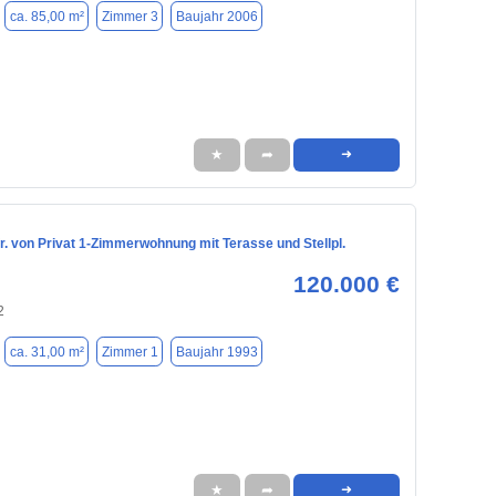
ca. 85,00 m²
Zimmer 3
Baujahr 2006
★
➦
➜
r. von Privat 1-Zimmerwohnung mit Terasse und Stellpl.
120.000 €
2
ca. 31,00 m²
Zimmer 1
Baujahr 1993
★
➦
➜