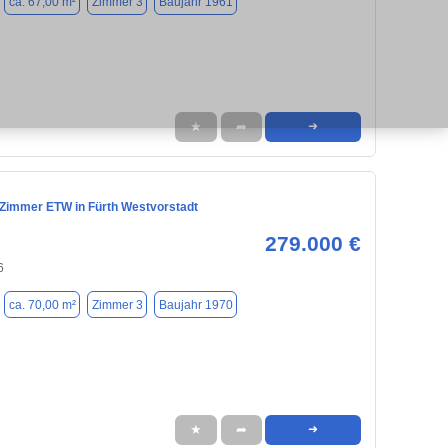
ca. 67,00 m²
Zimmer 3
Baujahr 1961
★
➦
➜
Zimmer ETW in Fürth Westvorstadt
279.000 €
6
ca. 70,00 m²
Zimmer 3
Baujahr 1970
★
➦
➜