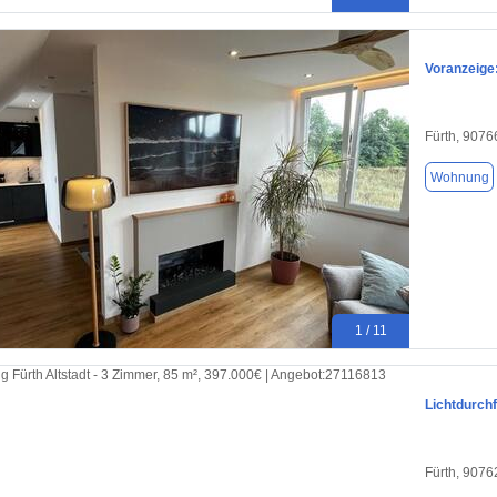
Voranzeige
Fürth, 9076
Wohnung
1 / 11
Lichtdurch
Fürth, 9076