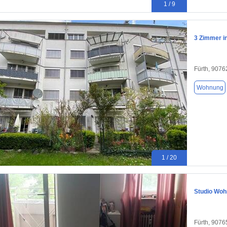
1 / 9
3 Zimmer i
Fürth, 9076
Wohnung
1 / 20
Studio Wohn
Fürth, 9076