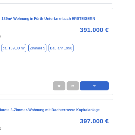
: 139m² Wohnung in Fürth-Unterfarrnbach ERSTEIGERN
391.000 €
6
ca. 139,00 m²
Zimmer 5
Baujahr 1998
★
➦
➜
flutete 3-Zimmer-Wohnung mit Dachterrasse Kapitalanlage
397.000 €
2