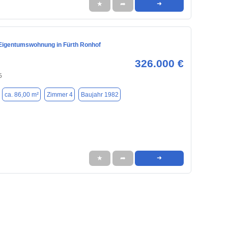
★
➦
➜
Eigentumswohnung in Fürth Ronhof
326.000 €
5
ca. 86,00 m²
Zimmer 4
Baujahr 1982
★
➦
➜