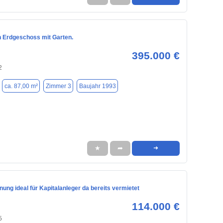
n Erdgeschoss mit Garten.
395.000 €
2
ca. 87,00 m²
Zimmer 3
Baujahr 1993
★
➦
➜
ung ideal für Kapitalanleger da bereits vermietet
114.000 €
5