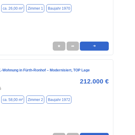
ca. 26,00 m²
Zimmer 1
Baujahr 1970
★
➦
➜
-Z.-Wohnung in Fürth-Ronhof – Modernisiert, TOP Lage
212.000 €
5
ca. 58,00 m²
Zimmer 2
Baujahr 1972