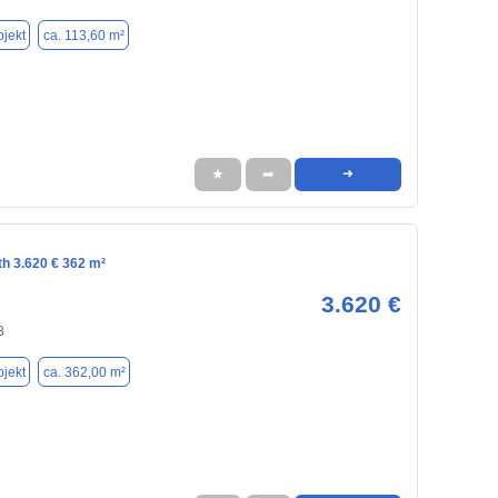
jekt
ca. 113,60 m²
★
➦
➜
th 3.620 € 362 m²
3.620 €
3
jekt
ca. 362,00 m²