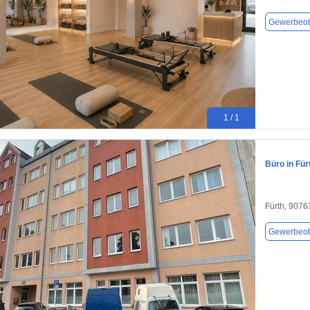
Gewerbeob
1 / 1
Büro in Für
Fürth, 9076
Gewerbeob