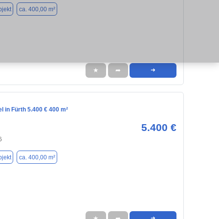
jekt
ca. 400,00 m²
★
➦
➜
l in Fürth 5.400 € 400 m²
5.400 €
6
jekt
ca. 400,00 m²
★
➦
➜