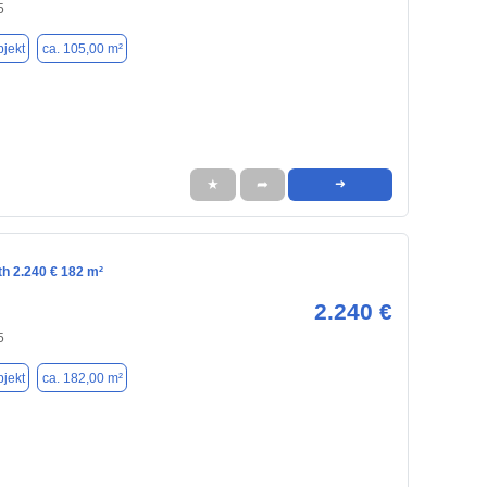
5
jekt
ca. 105,00 m²
★
➦
➜
th 2.240 € 182 m²
2.240 €
5
jekt
ca. 182,00 m²