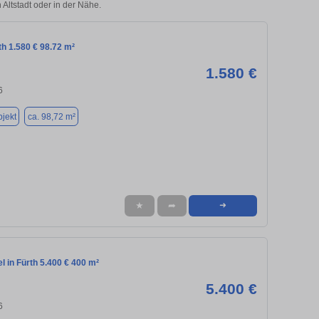
 Altstadt oder in der Nähe.
th 1.580 € 98.72 m²
1.580 €
6
jekt
ca. 98,72 m²
★
➦
➜
l in Fürth 5.400 € 400 m²
5.400 €
6