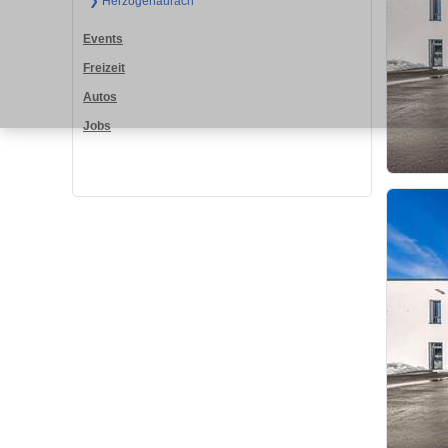
❯ Herzogenaurach
Events
Freizeit
Autos
Jobs