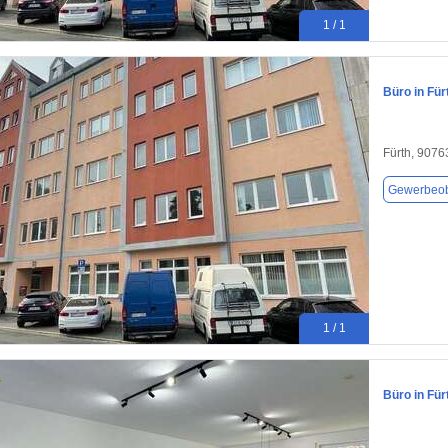
1 / 1
Büro in Für
Fürth, 9076
Gewerbeob
1 / 1
Büro in Für