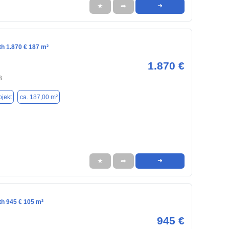
★
➦
➜
th 1.870 € 187 m²
1.870 €
3
jekt
ca. 187,00 m²
★
➦
➜
th 945 € 105 m²
945 €