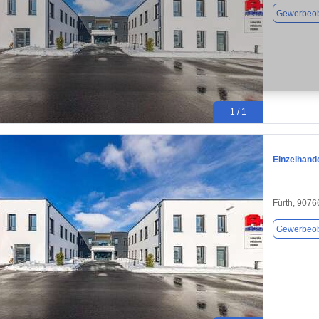
Gewerbeob
1 / 1
Einzelhande
Fürth, 9076
Gewerbeob