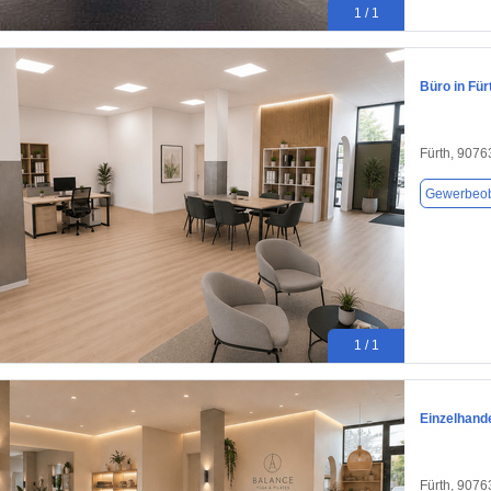
1 / 1
Büro in Für
Fürth, 9076
Gewerbeob
1 / 1
Einzelhande
Fürth, 9076