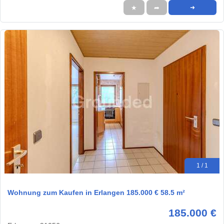
★
➦
➜
1 / 1
Wohnung zum Kaufen in Erlangen 185.000 € 58.5 m²
185.000 €