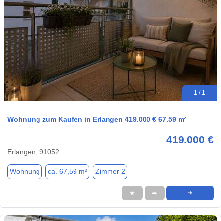
1 / 1
Wohnung zum Kaufen in Erlangen 419.000 € 67.59 m²
419.000 €
Erlangen, 91052
Wohnung
ca. 67,59 m²
Zimmer 2
★
➦
➜