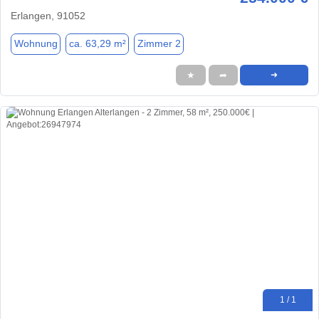
Erlangen, 91052
Wohnung
ca. 63,29 m²
Zimmer 2
★
➦
➜
1 / 1