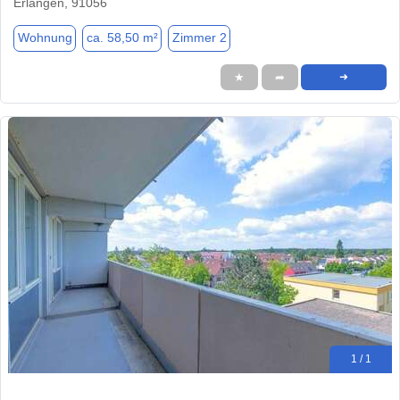
Erlangen, 91056
Wohnung
ca. 58,50 m²
Zimmer 2
★
➦
➜
1 / 1